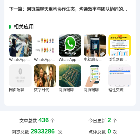
下一篇：网页端聊天重构协作生态，沟通效率与团队协同的深度变革
相关应用
WhatsApp网页版，沟通规划效率提升的新引擎
WhatsApp网页版任务跟进实战，沟通增效与协作升级的全方位赋能
WhatsApp网页版长期办公适用性深度解析
电脑聊天的双刃剑效应，复杂信息处理中技术优势与认知局限的深度剖析
浏览器聊天，重构职场沟通生态的破局者与新常态
网页端聊天对沟通连贯性的提升路径与价值解析
数字时代理性表达革命，电脑聊天重构人类沟通逻辑
网页端即时聊天工具职场多维价值，效率革命与组织生态重构探索
网页端聊天重塑现代沟通新范式
理性交流新载体？WhatsApp网页版适用性与局限性深度解析
436
2
文章总数
个
今日更新
个
2933286
0
浏览总数
次
点评总数
次