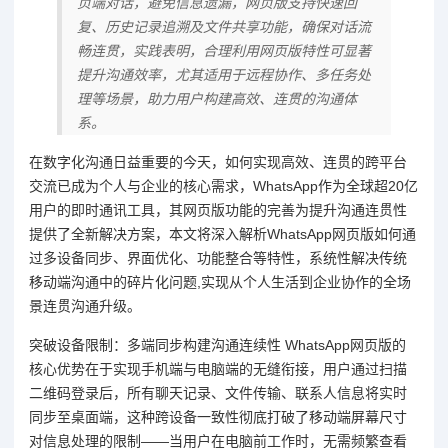
页端对话，避免信息遗漏，网页版支持快速回
复、历史记录追溯及文件共享功能，确保对话流
畅连贯，实践表明，合理利用网页版特性可显著
提升沟通效率，尤其适用于远程协作、多任务处
理等场景，助力用户构建高效、连贯的沟通体
系。
在数字化沟通日益重要的今天，如何实现高效、连贯的跨平台
交流已成为个人与企业的核心需求，WhatsApp作为全球超20亿
用户的即时通讯工具，其网页版功能的完善为提升沟通连贯性
提供了全新解决方案，本文将深入解析WhatsApp网页版如何通
过多设备同步、界面优化、功能整合等特性，系统性解决传统
移动端沟通中的碎片化问题,实现从个人生活到企业协作的全场
景连贯沟通升级。
突破设备限制：多端同步构建沟通连续性 WhatsApp网页版的
核心优势在于实现手机端与电脑端的无缝衔接，用户通过扫描
二维码登录后，所有聊天记录、文件传输、联系人信息将实时
同步至桌面端，这种跨设备一致性彻底打破了移动端屏幕尺寸
对信息处理的限制——当用户在电脑前工作时，无需频繁查看