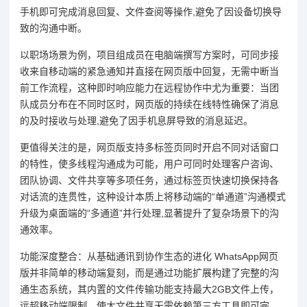
手机即可完成消息回复、文件查阅等操作,避免了因设备切换导
致的沟通中断。
以职场场景为例，项目组成员在电脑端撰写方案时，可同步接
收来自移动端的紧急通知并直接在网页版中回复，无需中断当
前工作流程，这种即时响应能力在远程协作中尤为重要：当团
队成员分布在不同时区时，网页版的持续在线特性确保了消息
的及时接收与处理,避免了因手机息屏导致的消息延迟。
更值得关注的是，网页版支持多标签页同时开启不同对话窗口
的特性，使多线程沟通成为可能，用户可同时处理客户咨询、
团队协调、文件共享等多项任务，通过标签页快速切换保持各
对话流的连贯性，这种设计本质上将移动端的“单通道”沟通模式
升级为桌面端的“多通道”并行处理,显著提升了复杂场景下的沟
通效率。
功能深度整合：从基础通讯到协作生态的进化 WhatsApp网页
版并非简单的移动端复刻，而是通过功能扩展构建了完整的沟
通生态系统，其内置的文件传输功能支持最大2GB文件上传，
远超移动端限制，使大文件共享无需依赖第三方工具即可完