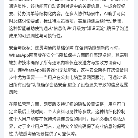
通连贯性，该功能可自动识别对话中的关键信息，生成会议纪
要、待办清单等结构化内容，在多人协作场景中，AI助手可实
时总结讨论要点，标注待决策事项，甚至预测后续行动步骤，
这种智能辅助使沟通从“信息传递”升级为“知识沉淀”,确保了沟通
成果的可追溯性与可执行性。
安全与隐私：连贯沟通的基础保障 在强调功能创新的同时，
WhatsApp网页版在安全与隐私保护方面同样表现卓越，其端到
端加密技术确保了所有通讯内容仅在发送方与接收方设备可
见，连WhatsApp服务器也无法解密，这种安全架构在跨设备同
步中尤为重要——当用户在公共电脑登录网页版时，可通过“退
出所有设备”功能确保会话安全,避免了设备遗失导致的信息泄露
风险。
在隐私管理方面，网页版支持详细的隐私设置调整，用户可自
定义最后上线时间、个人资料可见性等参数，这种精细化控制
使个人用户能够在保持沟通连贯性的同时，维护必要的隐私边
界，对于企业用户而言，这种安全架构确保了商业信息的保密
性,为敏感沟通场景提供了可靠保障。