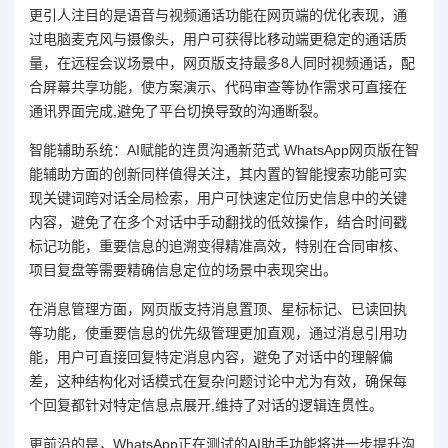
更引人注目的是语音与视频通话功能在网页端的优化表现，通
过电脑麦克风与摄像头，用户可获得比移动端更稳定的通话质
量，在远程会议场景中，网页版支持最多8人同时视频通话，配
合屏幕共享功能，使方案演示、代码审查等协作需求可直接在
通讯界面完成,避免了平台切换导致的沟通断裂。
智能辅助系统：AI赋能的连贯沟通新范式 WhatsApp网页版在智
能辅助方面的创新同样值得关注，其内置的智能搜索功能可实
现关键词跨对话全局检索，用户可快速定位历史信息中的关键
内容，避免了在多个对话中手动翻找的低效操作，结合时间戳
标记功能，重要信息的追溯变得精准高效，特别在合同审核、
项目复盘等需要精确信息定位的场景中表现突出。
在消息管理方面，网页版支持消息置顶、星标标记、已读回执
等功能，使重要信息的优先级管理更加直观，通过消息引用功
能，用户可直接回复特定消息内容，避免了对话中的理解偏
差，这种结构化对话模式在复杂问题讨论中尤为有效，确保每
个回复都针对特定信息点展开,维持了对话的逻辑连贯性。
更前沿的是，WhatsApp正在测试的AI助手功能将进一步提升沟