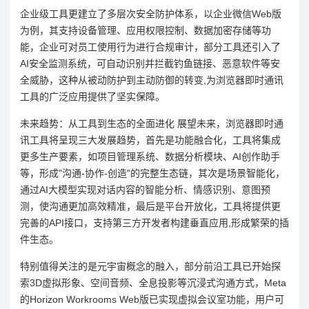
企业级工具更建立了多层次安全防护体系，以企业微信Web版
为例，其支持设备管理、应用权限控制、数据加密存储等功
能，企业可对员工使用行为进行合规审计，部分工具还引入了
AI安全监测系统，可自动识别并拦截钓鱼链接、恶意软件等安
全威胁，这种从被动防护到主动防御的转变,为浏览器即时通讯
工具的广泛应用提供了坚实保障。
未来趋势：从工具到生态的全面进化 展望未来，浏览器即时通
讯工具将呈现三大发展趋势，首先是功能融合化，工具将集成
更多生产要素，如项目管理系统、数据分析模块、AI创作助手
等，形成"沟通-协作-创造"的完整生态链，其次是场景智能化，
通过AI大模型实现对话内容的智能分析、情感识别、意图预
测，使沟通更加高效精准，最后是平台开放化，工具将提供更
完善的API接口，支持第三方开发者构建垂直应用,形成繁荣的插
件生态。
特别值得关注的是元宇宙概念的融入，部分前沿工具已开始探
索3D虚拟形象、空间音频、全息投影等沉浸式沟通方式，Meta
的Horizon Workrooms Web版已实现虚拟会议室功能，用户可