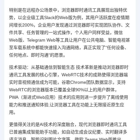
特别是在远程办公场景中，浏览器即时通讯工具展现出独特优
势，以企业级工具Slack的Web版为例，其用户活跃度在疫情期
间增长200%，企业用户发现通过浏览器即可实现团队协作、文
件共享、任务管理的一站式操作，个人用户同样受益，微信
Web版、Telegram Web等工具让用户在公共电脑、智能电视甚
至车载系统中都能快速接入沟通网络，真正实现了"任何设备、
任何地点、即时沟通"的愿景。
技术驱动：从基础通信到智能生态 技术革新是推动浏览器即时
通讯工具发展的核心引擎，WebRTC技术的成熟使得浏览器端
实时音视频通信成为可能，谷歌Chrome团队数据显示，支持
WebRTC的浏览器版本已覆盖全球90%以上的用户群体，
PWA（渐进式Web应用）技术的应用则进一步提升了离线使用
能力和推送通知体验,让浏览器工具在功能上无限接近原生应
用。
更值得关注的是AI技术的深度融合，现代浏览器即时通讯工具
已普遍集成智能助手功能，如自动生成会议纪要、实时翻译多
语言消息、智能识别图片文字等，微软 Teams Web版推出