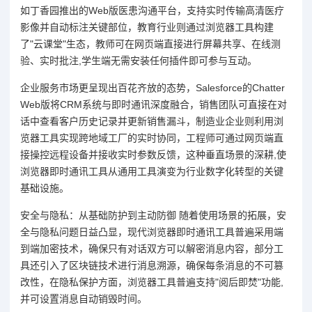
如丁香园推出的Web版医患沟通平台，支持实时传输高清医疗
影像并自动标注关键部位，教育行业则通过浏览器工具构建
了"云课堂"生态，教师可在网页端直接进行屏幕共享、在线测
验、实时批注,学生端无需安装任何插件即可参与互动。
企业服务市场更呈现出百花齐放的态势，Salesforce的Chatter
Web版将CRM系统与即时通讯深度融合，销售团队可直接在对
话中查看客户历史记录并更新销售漏斗，制造业企业则利用浏
览器工具实现跨地域工厂的实时协同，工程师可通过网页端直
接操控远程设备并接收实时参数反馈，这种垂直场景的深耕,使
浏览器即时通讯工具从通用工具演变为行业数字化转型的关键
基础设施。
安全与隐私：从基础防护到主动防御 随着使用场景的拓展，安
全与隐私问题日益凸显，现代浏览器即时通讯工具普遍采用端
到端加密技术，确保只有对话双方可以解密消息内容，部分工
具还引入了区块链技术进行消息溯源，确保每条消息的不可篡
改性，在隐私保护方面，浏览器工具普遍支持"阅后即焚"功能,
并可设置消息自动销毁时间。