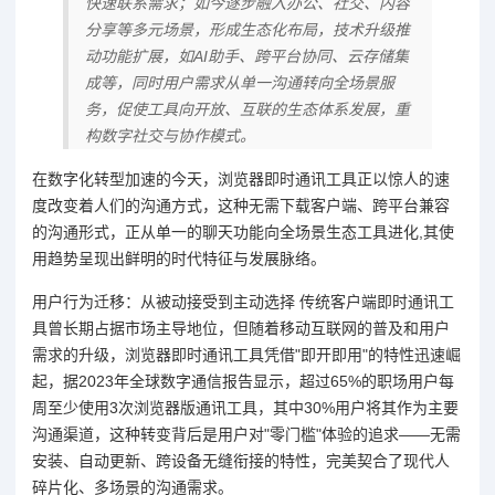
快速联系需求；如今逐步融入办公、社交、内容
分享等多元场景，形成生态化布局，技术升级推
动功能扩展，如AI助手、跨平台协同、云存储集
成等，同时用户需求从单一沟通转向全场景服
务，促使工具向开放、互联的生态体系发展，重
构数字社交与协作模式。
在数字化转型加速的今天，浏览器即时通讯工具正以惊人的速
度改变着人们的沟通方式，这种无需下载客户端、跨平台兼容
的沟通形式，正从单一的聊天功能向全场景生态工具进化,其使
用趋势呈现出鲜明的时代特征与发展脉络。
用户行为迁移：从被动接受到主动选择 传统客户端即时通讯工
具曾长期占据市场主导地位，但随着移动互联网的普及和用户
需求的升级，浏览器即时通讯工具凭借"即开即用"的特性迅速崛
起，据2023年全球数字通信报告显示，超过65%的职场用户每
周至少使用3次浏览器版通讯工具，其中30%用户将其作为主要
沟通渠道，这种转变背后是用户对"零门槛"体验的追求——无需
安装、自动更新、跨设备无缝衔接的特性，完美契合了现代人
碎片化、多场景的沟通需求。