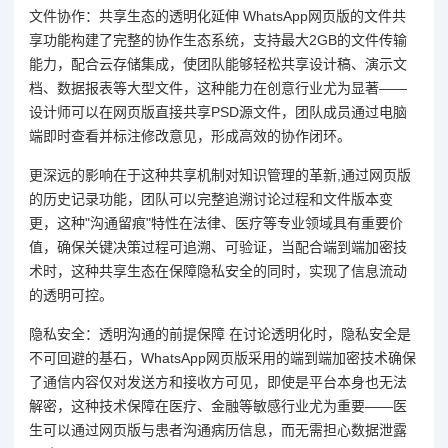
文件协作：共享生态的透明化延伸 WhatsApp网页版的文件共
享功能构建了完整的协作生态系统，支持最大2GB的文件传输
能力，配合云存储集成，使团队能够轻松共享设计稿、演示文
档、数据报表等大型文件，这种能力在创意行业尤为显著——
设计师可以在网页版直接共享PSD源文件，团队成员通过电脑
端即时查看并标注修改意见，形成高效的协作闭环。
更深远的影响在于这种共享机制对知识管理的革新,通过网页版
的历史记录功能，团队可以完整追溯讨论过程和文件版本变
更，这种"沟通留痕"特性在法律、医疗等专业领域具有重要价
值，确保关键决策过程可追溯、可验证，当配合端到端加密技
术时，这种共享生态在保障隐私安全的同时，实现了信息流动
的透明可控。
隐私安全：透明沟通的前提保障 在讨论透明化时，隐私安全是
不可回避的基石，WhatsApp网页版采用的端到端加密技术确保
了通信内容仅对发送方和接收方可见，即使是平台本身也无法
解密，这种技术保障在医疗、金融等敏感行业尤为重要——医
生可以通过网页版与患者沟通病历信息，而无需担心数据泄露