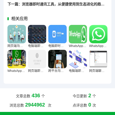
下一篇：浏览器即时通讯工具，从便捷使用到生态进化的趋势之路
相关应用
网页端沟通工具效率管理的价值重塑与路径探索
电脑端即时通讯，构建稳定工作节奏的数字化基石
电脑即时通讯，专注利器抑或分心之源？
WhatsApp网页版，多任务办公人群的高效沟通利器与价值解析
WhatsApp网页版为何成为用户长期沟通新宠？
WhatsApp网页版办公场景优势深度剖析
网页端即时通讯，信息同步速度的技术架构与用户体验深度解析
跨平台沟通新范式，WhatsApp网页版重构日常工作场景
电脑端即时通讯，专注力重构的数字化破局之道
网页端聊天对沟通透明度的多维提升路径探究
436
2
文章总数
个
今日更新
个
2944962
0
浏览总数
次
点评总数
次