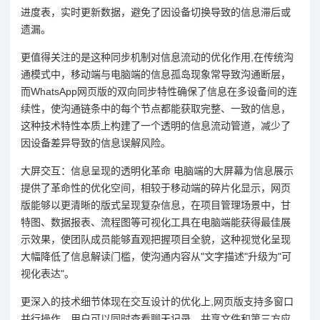
进度表，实时更新数据，避免了因设备切换导致的信息滞后或
遗漏。
更值得关注的是这种同步机制对信息流动的优化作用,在传统沟
通模式中，移动端与电脑端的信息孤岛现象常导致沟通断层，
而WhatsApp网页版的双向同步特性确保了信息在多设备间的连
续性，使沟通链条中的每个节点都能获取完整、一致的信息，
这种技术特性本质上构建了一个透明的信息流动管道，减少了
因设备差异导致的信息误解风险。
大屏交互：信息呈现的透明化革命 电脑端的大屏幕为信息展示
提供了革命性的优化空间，相较于移动端的碎片化显示，网页
版能够以更清晰的版式呈现复杂信息，在项目管理场景中，甘
特图、数据报表、流程图等可视化工具在电脑端能获得最佳展
示效果，使团队成员能够直观把握项目全貌，这种视觉化呈现
大幅降低了信息解读门槛，使沟通内容从"文字描述"升级为"可
视化表达"。
更深入的技术细节体现在交互设计的优化上,网页版支持多窗口
并行操作，用户可以同时查看聊天记录、共享文件和第三方应