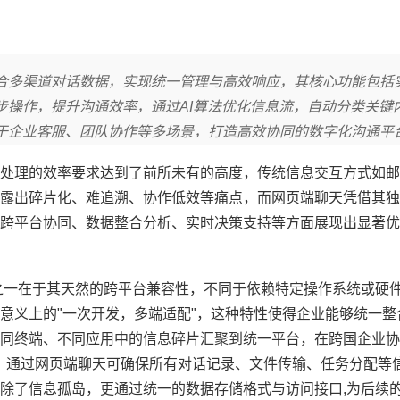
合多渠道对话数据，实现统一管理与高效响应，其核心功能包括
步操作，提升沟通效率，通过AI算法优化信息流，自动分类关键
于企业客服、团队协作等多场景，打造高效协同的数字化沟通平
处理的效率要求达到了前所未有的高度，传统信息交互方式如邮
露出碎片化、难追溯、协作低效等痛点，而网页端聊天凭借其独
跨平台协同、数据整合分析、实时决策支持等方面展现出显著优
之一在于其天然的跨平台兼容性，不同于依赖特定操作系统或硬
意义上的"一次开发，多端适配"，这种特性使得企业能够统一整
同终端、不同应用中的信息碎片汇聚到统一平台，在跨国企业协
不同系统，通过网页端聊天可确保所有对话记录、文件传输、任务分配
除了信息孤岛，更通过统一的数据存储格式与访问接口,为后续