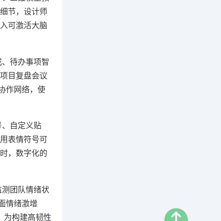
细节，设计师
入可激活大脑
成、待办事项智
项目复盘会议
协作网络，使
号、自定义贴
用表情符号可
越时，数字化的
监测团队情绪状
面情绪激增
，为构建高韧性