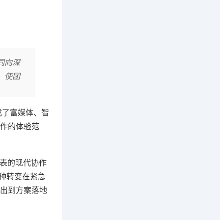
同向深
，使团
成了富媒体、智
作的体验范
为代表的现代协作
这种转变在紧急
出到方案落地