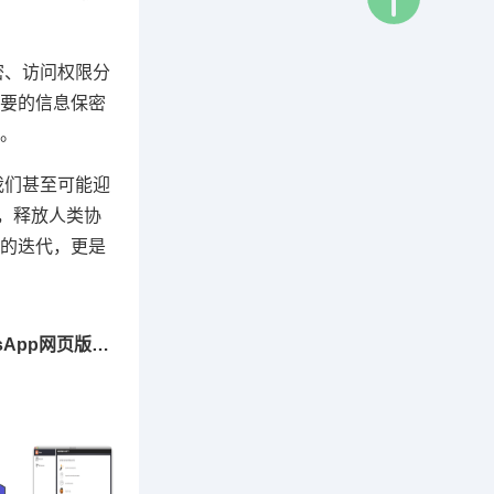
密、访问权限分
要的信息保密
。
我们甚至可能迎
，释放人类协
的迭代，更是
下一篇：多场景工作适配性深度洞察，WhatsApp网页版表现全解析