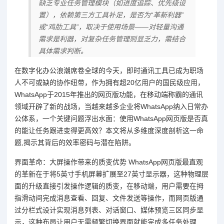
缺乏专业任务管理模块（如进度追踪、优先级设
置），依赖第三方工具补足，是否为“革新利器”
或“鸡肋工具”，取决于使用场景——对轻量沟通
需求是利器，对复杂任务管理则显乏力，需结合
具体需求判断。
在数字化办公浪潮席卷全球的今天，即时通讯工具已成为职场
人不可或缺的协作纽带，作为拥有超20亿用户的国民级应用，
WhatsApp于2015年推出的网页版功能，在移动端称霸的通讯
领域开辟了新的战场，当越来越多企业将WhatsApp纳入日常办
公体系，一个关键问题浮出水面：使用WhatsApp网页版是否真
的能让任务跟进变得更高效？本文将从多维度深度剖析这一命
题,揭示其背后的效率密码与潜在陷阱。
界面革命：大屏操作带来的质变优势 WhatsApp网页版最直观
的革新在于将5英寸手机屏幕扩展至27英寸显示器，这种物理层
面的升级直接引发操作逻辑的质变，在移动端，用户需要在拇
指滑动间完成消息查看、回复、文件发送等操作，而网页版通
过分栏式设计实现消息列表、对话窗口、媒体预览三区同步显
示，这种布局让用户无需频繁切换界面就能完成多任务处理