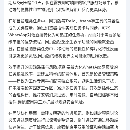
期从3天压缩至1天，但在需要即时响应的客户服务场景中，移
动端的便携性和生物识别（如指纹解锁）反而更具优势。
在项目管理类任务中，网页版与Trello、Asana等工具的兼容性
成为关键变量，通过浏览器插件实现任务卡片同步，可将
WhatsApp对话直接转化为可追踪的任务项，然而对于需要多层
级审批的复杂流程，网页版缺乏原生表单功能的问题就会凸
显，在创意脑暴类任务中，移动端的随机性和碎片化特性反而
能激发更多灵感,网页版的结构化界面可能限制思维发散。
效率提升的实践路径与风险规避 要最大化WhatsApp网页版的
任务跟进效率，需建立科学的配置体系，首先是设备管理策略
——建议为工作专用手机配置独立账号，避免生活消息干扰；
在电脑端设置固定工作区，减少多任务干扰，其次是插件生态
的合理构建：推荐安装消息过滤、定时发送、自动归档等基础
插件,谨慎使用第三方扩展以规避安全风险。
在团队协作层面，需建立明确的沟通规范，例如规定项目讨论
必须通过网页版进行以保留完整记录，临时通知可通过移动端
快速传达，对于敏感信息，应强制启用双重验证和会话加密功