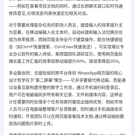
——例如在查看项目文档的同时，通过右侧聊天窗口实时沟通
修改意见,左侧消息列表快速定位相关对话。
对于需要处理复杂任务的职场人而言，键盘输入的效率提升尤
为显著，在移动端输入长文本时，自动纠错和输入法切换往往
成为效率瓶颈，而网页版支持全尺寸键盘操作，配合快捷键组
合（如Ctrl+F快速搜索、Ctrl+Enter快速发送），可实现堪比专
业办公软件的输入体验，某跨国团队调研显示，使用网页版处
理长篇工作汇报的效率较移动端提升40%，错误率降低25%。
多设备协同：无缝衔接的跨平台体验 WhatsApp网页版的核心
设计哲学在于"第二屏幕"理念——它并非要替代移动端，而是通
过设备互联构建完整的数字工作流，通过手机端扫码登录后，
用户可在电脑端同步所有聊天记录、文件和媒体内容，这种设
计在需要同时处理多个任务场景时展现出独特优势：例如市场
人员可以在电脑端整理客户反馈数据，同时通过手机端接收实
时通知；开发团队可以在网页版查看技术文档,通过移动端拍摄
现场问题照片即时上传。