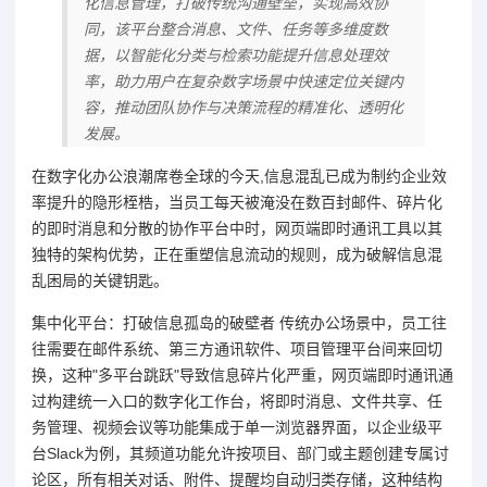
化信息管理，打破传统沟通壁垒，实现高效协
同，该平台整合消息、文件、任务等多维度数
据，以智能化分类与检索功能提升信息处理效
率，助力用户在复杂数字场景中快速定位关键内
容，推动团队协作与决策流程的精准化、透明化
发展。
在数字化办公浪潮席卷全球的今天,信息混乱已成为制约企业效
率提升的隐形桎梏，当员工每天被淹没在数百封邮件、碎片化
的即时消息和分散的协作平台中时，网页端即时通讯工具以其
独特的架构优势，正在重塑信息流动的规则，成为破解信息混
乱困局的关键钥匙。
集中化平台：打破信息孤岛的破壁者 传统办公场景中，员工往
往需要在邮件系统、第三方通讯软件、项目管理平台间来回切
换，这种"多平台跳跃"导致信息碎片化严重，网页端即时通讯通
过构建统一入口的数字化工作台，将即时消息、文件共享、任
务管理、视频会议等功能集成于单一浏览器界面，以企业级平
台Slack为例，其频道功能允许按项目、部门或主题创建专属讨
论区，所有相关对话、附件、提醒均自动归类存储，这种结构