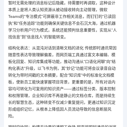
暂时无需处理的消息标记后隐藏，待需要时再调取，这种设计
本质上是将人类认知资源从被动接收转向主动管理，微软
Teams的"专注模式"可屏蔽非工作相关消息，而钉钉的"已读回
执"和"任务追踪"功能则确保关键信息不会石沉大海，通过机器
学习分析用户行为模式，系统还能预判信息重要性，实现从"人
找信息"到"信息找人"的智能转变。
结构化表达：从混沌对话到清晰文档的进化 传统即时通讯常因
随意性表达导致理解偏差，而网页端工具通过富文本编辑、模
板化回复、知识库集成等功能，推动沟通从"口语化闲聊"向"结
构化表达"升级，以飞书为例，其"妙记"功能可将会议录音自动
转化为带时间戳的文本摘要，配合"知识库"中的标准化文档模
板，使新员工能快速掌握项目背景，更重要的是，所有对话内
容均可转化为可复用的知识资产——通过标签分类、版本控制
和权限管理，企业知识库不再是静止的文档仓库，而是持续生
长的智慧生态，这种转变不仅减少重复提问，更通过知识沉淀
形成组织记忆，从根本上降低因人员流动导致的信息断层风
险。