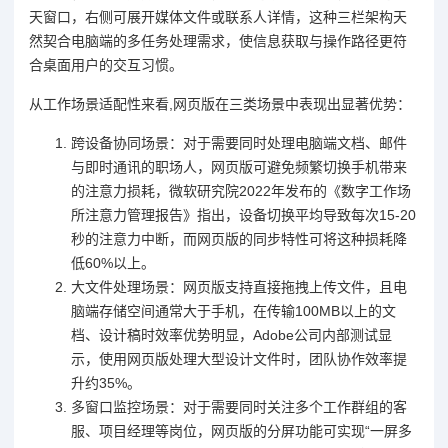
天窗口，右侧可展开媒体文件或联系人详情，这种三栏架构天
然契合电脑端的多任务处理需求，使信息获取与操作路径更符
合桌面用户的交互习惯。
从工作场景适配性来看,网页版在三类场景中表现出显著优势：
跨设备协同场景：对于需要同时处理电脑端文档、邮件
与即时通讯的职场人，网页版可避免频繁切换手机带来
的注意力损耗，微软研究院2022年发布的《数字工作场
所注意力管理报告》指出，设备切换平均导致每次15-20
秒的注意力中断，而网页版的同步特性可将这种损耗降
低60%以上。
大文件处理场景：网页版支持直接拖拽上传文件，且电
脑端存储空间通常大于手机，在传输100MB以上的文
档、设计稿时效率优势明显，Adobe公司内部测试显
示，使用网页版处理大型设计文件时，团队协作效率提
升约35%。
多窗口监控场景：对于需要同时关注多个工作群组的客
服、项目经理等岗位，网页版的分屏功能可实现“一屏多