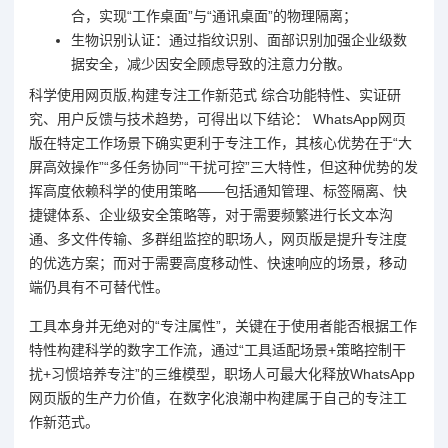
合，实现“工作桌面”与“通讯桌面”的物理隔离；
生物识别认证：通过指纹识别、面部识别加强企业级数
据安全，减少因安全顾虑导致的注意力分散。
科学使用网页版,构建专注工作新范式 综合功能特性、实证研
究、用户反馈与技术趋势，可得出以下结论： WhatsApp网页
版在特定工作场景下确实更利于专注工作，其核心优势在于“大
屏高效操作”“多任务协同”“干扰可控”三大特性，但这种优势的发
挥高度依赖科学的使用策略——包括通知管理、标签隔离、快
捷键体系、企业级安全策略等，对于需要频繁进行长文本沟
通、多文件传输、多群组监控的职场人，网页版是提升专注度
的优选方案；而对于需要高度移动性、快速响应的场景，移动
端仍具有不可替代性。
工具本身并无绝对的“专注属性”，关键在于使用者能否根据工作
特性构建科学的数字工作流，通过“工具适配场景+策略控制干
扰+习惯培养专注”的三维模型，职场人可最大化释放WhatsApp
网页版的生产力价值，在数字化浪潮中构建属于自己的专注工
作新范式。