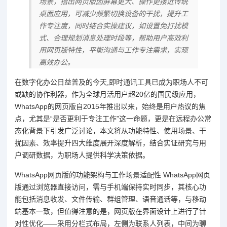
场景，指出网页版因屏幕更大、操作更接近传统
桌面应用，可减少频繁切换设备的干扰，提升工
作专注度，同时结合实操建议，如设置免打扰模
式、合理规划消息处理时段等，帮助用户高效利
用网页版特性，平衡沟通与工作专注需求，实现
高效办公。
在数字化办公日益普及的今天,即时通讯工具已成为职场人不可
或缺的协作利器，作为全球月活用户超20亿的国民级应用，
WhatsApp的网页版自2015年推出以来，始终是用户热议的焦
点，尤其是“是否更利于专注工作”这一命题，更是在远程办公常
态化背景下引发广泛讨论，本文将从功能特性、使用场景、干
扰因素、效率提升四大维度展开深度解析，结合实证研究与用
户调研数据，为职场人提供科学决策依据。
WhatsApp网页版的功能架构与工作场景适配性 WhatsApp网页
版通过浏览器直接访问，需与手机端保持实时同步，其核心功
能包括消息收发、文件传输、群组管理、语音通话等，与移动
端基本一致，但值得注意的是，网页版在界面设计上进行了针
对性优化——采用分栏式布局，左侧为联系人列表，中间为聊