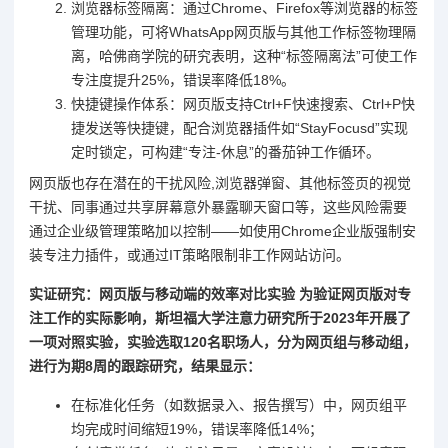
浏览器标签隔离：通过Chrome、Firefox等浏览器的标签
管理功能，可将WhatsApp网页版与其他工作标签物理隔
离，哈佛商学院的研究表明，这种“标签隔离法”可使工作
专注度提升25%，错误率降低18%。
快捷键操作体系：网页版支持Ctrl+F快速搜索、Ctrl+P快
捷发送等快捷键，配合浏览器插件如“StayFocusd”实现
定时锁定，可构建“专注-休息”的番茄钟工作循环。
网页版也存在潜在的干扰风险,浏览器弹窗、其他标签页的视觉
干扰、同事通过共享屏幕意外暴露聊天窗口等，这些风险需要
通过企业级管理策略加以控制——如使用Chrome企业版强制安
装专注力插件，或通过IT策略限制非工作网站访问。
实证研究：网页版与移动端的效率对比实验 为验证网页版对专
注工作的实际影响，斯坦福大学注意力研究所于2023年开展了
一项对照实验，实验选取120名职场人，分为网页组与移动组，
进行为期8周的跟踪研究，结果显示：
在标准化任务（如数据录入、报告撰写）中，网页组平
均完成时间缩短19%，错误率降低14%；