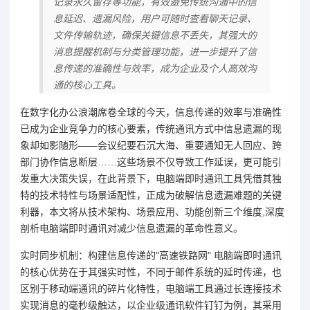
记录永久留存等功能，有效避免传统沟通中的信
息延迟、遗漏风险，用户可随时查看聊天记录、
文件传输轨迹，确保关键信息不丢失，其强大的
消息提醒机制与分类管理功能，进一步提升了信
息传递的准确性与效率，成为企业及个人高效沟
通的核心工具。
在数字化办公浪潮席卷全球的今天，信息传递的效率与准确性
已成为企业竞争力的核心要素，传统通讯方式中信息遗漏的现
象却如影随形——会议纪要石沉大海、重要通知无人回应、跨
部门协作信息断层……这些场景不仅导致工作延误，更可能引
发重大决策失误，在此背景下，电脑端即时通讯工具凭借其独
特的技术特性与场景适配性，正成为破解信息遗漏难题的关键
利器，本文将从技术架构、场景应用、功能创新三个维度,深度
剖析电脑端即时通讯对减少信息遗漏的革命性意义。
实时同步机制：构建信息传递的"高速铁路网" 电脑端即时通讯
的核心优势在于其强实时性，不同于邮件系统的延时传递，也
区别于移动端通讯的碎片化特性，电脑端工具通过长连接技术
实现消息的毫秒级触达，以企业级通讯软件钉钉为例，其采用