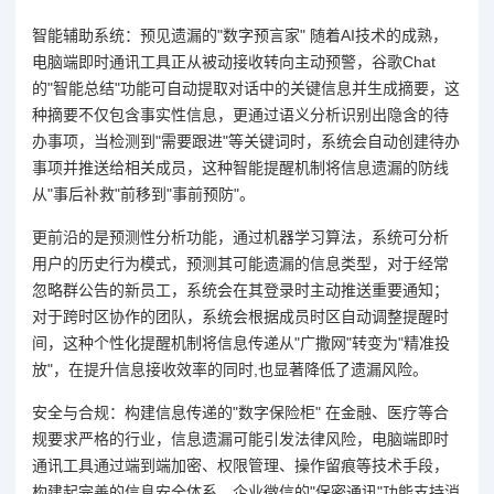
智能辅助系统：预见遗漏的"数字预言家" 随着AI技术的成熟，
电脑端即时通讯工具正从被动接收转向主动预警，谷歌Chat
的"智能总结"功能可自动提取对话中的关键信息并生成摘要，这
种摘要不仅包含事实性信息，更通过语义分析识别出隐含的待
办事项，当检测到"需要跟进"等关键词时，系统会自动创建待办
事项并推送给相关成员，这种智能提醒机制将信息遗漏的防线
从"事后补救"前移到"事前预防"。
更前沿的是预测性分析功能，通过机器学习算法，系统可分析
用户的历史行为模式，预测其可能遗漏的信息类型，对于经常
忽略群公告的新员工，系统会在其登录时主动推送重要通知；
对于跨时区协作的团队，系统会根据成员时区自动调整提醒时
间，这种个性化提醒机制将信息传递从"广撒网"转变为"精准投
放"，在提升信息接收效率的同时,也显著降低了遗漏风险。
安全与合规：构建信息传递的"数字保险柜" 在金融、医疗等合
规要求严格的行业，信息遗漏可能引发法律风险，电脑端即时
通讯工具通过端到端加密、权限管理、操作留痕等技术手段，
构建起完善的信息安全体系，企业微信的"保密通讯"功能支持消