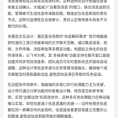
消息被哪些成员阅读及阅读时间，这种透明化设计倒逼信息接
收者主动确认，大幅减少"没看到消息"的借口，结合消息追踪功
能，管理者可生成信息传递路径图，精准定位信息断层的责任
节点，这种可追溯性在合规审计、责任认定等场景中具有不可
替代的价值。
多模态交互设计：满足复杂场景的"信息解码需求" 现代电脑端
即时通讯工具已突破单纯的文字聊天范畴，通过集成语音、视
频、文件传输、流程审批等多模态功能，构建起立体化的信息
传递体系，以飞书为例，其"多维表格"功能支持在聊天窗口直接
创建并同步项目进度表，团队成员可实时更新状态并接收自动
提醒，这种设计将信息传递与任务管理深度融合，确保每个成
员都能及时获取最新动态,避免因信息滞后导致的任务延误。
在远程协作场景中，电脑端的多窗口并行处理能力尤为关键，
设计师可通过分屏功能同时查看设计稿、修改意见和参考案
例，实现"边聊边改"的高效协作，这种多任务处理能力在移动端
难以实现，却恰恰是减少信息遗漏的关键——当所有相关信息
都在同一屏幕空间内呈现时，信息接收者更容易建立完整的认
知图谱,避免因信息割裂导致的理解偏差。