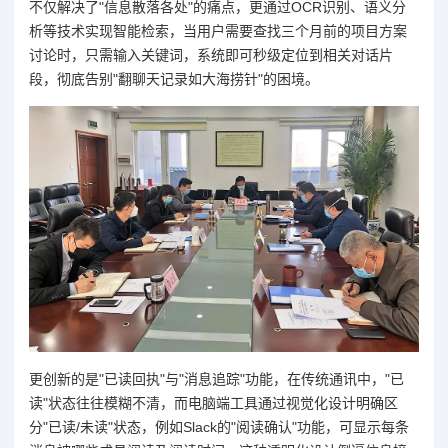
不仅解决了"信息散落各处"的痛点，更通过OCR识别、语义分
析等技术实现智能检索，当用户需要查找三个月前的项目方案
讨论时，只需输入关键词，系统即可秒级定位到相关对话片
段，彻底告别"翻聊天记录如大海捞针"的困境。
更创新的是"已读回执"与"消息追踪"功能，在传统通讯中，"已
读"状态往往模糊不清，而电脑端工具通过视觉化设计明确区
分"已读/未读"状态，例如Slack的"阅读确认"功能，可显示每条