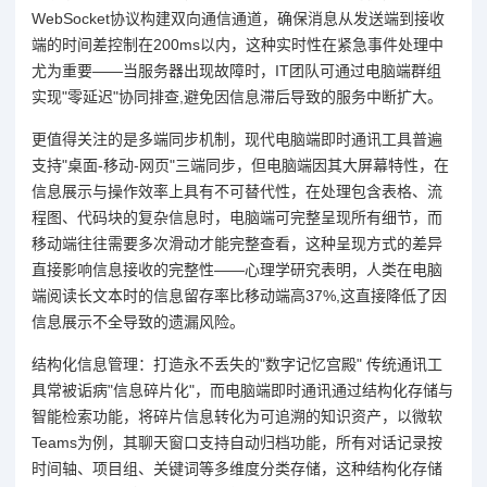
WebSocket协议构建双向通信通道，确保消息从发送端到接收
端的时间差控制在200ms以内，这种实时性在紧急事件处理中
尤为重要——当服务器出现故障时，IT团队可通过电脑端群组
实现"零延迟"协同排查,避免因信息滞后导致的服务中断扩大。
更值得关注的是多端同步机制，现代电脑端即时通讯工具普遍
支持"桌面-移动-网页"三端同步，但电脑端因其大屏幕特性，在
信息展示与操作效率上具有不可替代性，在处理包含表格、流
程图、代码块的复杂信息时，电脑端可完整呈现所有细节，而
移动端往往需要多次滑动才能完整查看，这种呈现方式的差异
直接影响信息接收的完整性——心理学研究表明，人类在电脑
端阅读长文本时的信息留存率比移动端高37%,这直接降低了因
信息展示不全导致的遗漏风险。
结构化信息管理：打造永不丢失的"数字记忆宫殿" 传统通讯工
具常被诟病"信息碎片化"，而电脑端即时通讯通过结构化存储与
智能检索功能，将碎片信息转化为可追溯的知识资产，以微软
Teams为例，其聊天窗口支持自动归档功能，所有对话记录按
时间轴、项目组、关键词等多维度分类存储，这种结构化存储