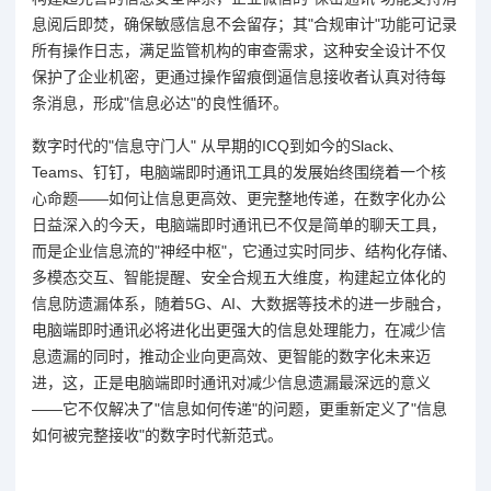
息阅后即焚，确保敏感信息不会留存；其"合规审计"功能可记录
所有操作日志，满足监管机构的审查需求，这种安全设计不仅
保护了企业机密，更通过操作留痕倒逼信息接收者认真对待每
条消息，形成"信息必达"的良性循环。
数字时代的"信息守门人" 从早期的ICQ到如今的Slack、
Teams、钉钉，电脑端即时通讯工具的发展始终围绕着一个核
心命题——如何让信息更高效、更完整地传递，在数字化办公
日益深入的今天，电脑端即时通讯已不仅是简单的聊天工具，
而是企业信息流的"神经中枢"，它通过实时同步、结构化存储、
多模态交互、智能提醒、安全合规五大维度，构建起立体化的
信息防遗漏体系，随着5G、AI、大数据等技术的进一步融合，
电脑端即时通讯必将进化出更强大的信息处理能力，在减少信
息遗漏的同时，推动企业向更高效、更智能的数字化未来迈
进，这，正是电脑端即时通讯对减少信息遗漏最深远的意义
——它不仅解决了"信息如何传递"的问题，更重新定义了"信息
如何被完整接收"的数字时代新范式。