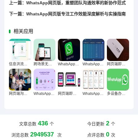
上一篇：WhatsApp网页版，重塑团队沟通效率的新协作范式
下一篇：WhatsApp网页版专注工作效能深度解析与实操指南
相关应用
信息洪流下WhatsApp网页版的效率革命与深度表现解析
跨场景无界沟通，WhatsApp网页版多元场景适应性深度解析
WhatsApp网页版，重构沟通流程的数字化革新引擎
WhatsApp网页版，跨设备沟通时代的效率革命与便利性探秘
网页端即时通讯，重构工作信息数字中枢
网页端沟通工具，从工具革命到生态重构的办公标配重塑之路
WhatsApp网页版革新实践，跨平台协同与即时沟通对响应效率的提升影响
网页端即时通讯革新，突破手机干扰困境的新路径
WhatsApp网页版高频沟通适配性深度场景化解析
多设备办公革新，WhatsApp网页版的战略价值解码
436
2
文章总数
个
今日更新
个
2949537
0
浏览总数
次
点评总数
次