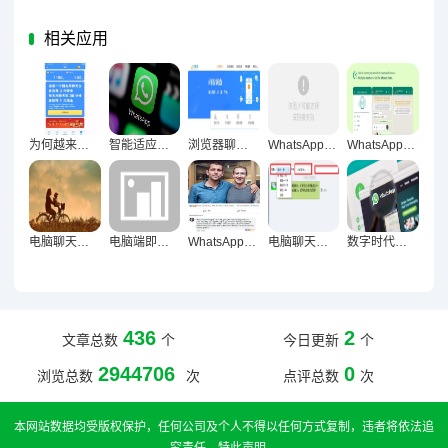
相关应用
为何越来越多人从手机转向电脑端完成聊天？
智能适应多维度节奏，WhatsApp网页版效率革新实践
浏览器聊天工具重构办公生态驱动工作质量跃升
WhatsApp网页版用户体验实录，便捷与痛点交织的全景反馈
WhatsApp网页版长时间使用稳定性深度解析，技术架构与用户体验的全面考察
电脑聊天工具，工作沟通新选择的效率、协作与时代必然
电脑端即时通讯重塑现代数字交往习惯全场景透视
WhatsApp网页版，专注助推器与分心陷阱的双刃剑效应解析
电脑聊天工具，重塑办公节奏的双刃剑
数字时代破局之道，WhatsApp网页版响应质量提升策略
436
2
文章总数
个
今日更新
个
2944706
0
浏览总数
次
点评总数
次
本网站数据均受版权保护，任何公司及个人不得以任何方式复制，违者将依法追
究责任，特此声明。