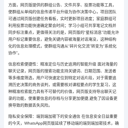
方面，网页版提供的群组公告、文件共享、投票功能等工具，
使群组从单纯的信息传递平台升级为协作决策中心，项目团队
可通过网页版创建任务看板，实时更新项目进度；家庭群组可
利用投票功能快速确定聚会时间；学习小组可共享笔记文档并
同步标注重点，更值得关注的是，网页版的“星标消息”功能允许
用户标记重要信息，避免关键内容被海量对话淹没，这种结构
化的信息处理模式，使群组沟通从“碎片化交流”转变为“系统化
协作”。
信息检索便捷性：精准定位与历史追溯的智能升级 面对海量的
聊天记录，网页版的搜索功能支持关键词、日期范围、发送者
等多维度筛选，用户可快速定位到特定对话片段，对于需要追
溯历史决策的商务谈判，或需要核对课程要点的学生复习，这
种精准检索能力具有不可替代的价值，网页版支持导出聊天记
录的功能，使重要信息的存档与分享更加便捷,避免了因设备更
换导致的数据丢失风险。
隐私安全保障：端到端加密下的安全通信 在信息安全日益重要
的今天，WhatsApp网页版延续了移动端的端到端加密技术，确