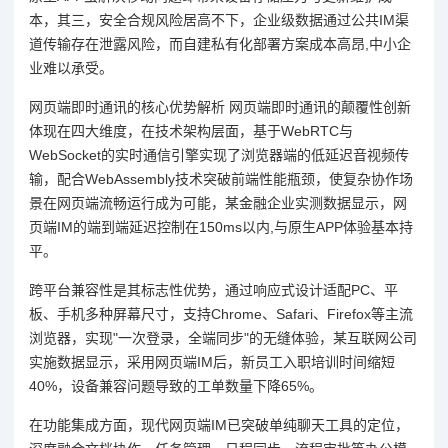
本，其三，安全合规风险居高不下，企业级数据通过公共IM渠
道传输存在泄露风险，而自建私有化部署方案成本高昂,中小企
业难以承受。
网页端即时通讯的核心优势解析 网页端即时通讯的颠覆性创新
体现在四大维度，在技术架构层面，基于WebRTC与
WebSocket的实时通信引擎实现了浏览器端的低延迟音视频传
输，配合WebAssembly技术突破前端性能瓶颈，使复杂协作场
景在网页端流畅运行成为可能，某金融企业实测数据显示，网
页端IM的端到端延迟控制在150ms以内,与原生APP体验基本持
平。
跨平台兼容性是其标志性优势，通过响应式设计适配PC、平
板、手机多种屏幕尺寸，支持Chrome、Safari、Firefox等主流
浏览器，实现"一次登录，全端同步"的无缝体验，某互联网公司
实施数据显示，采用网页端IM后，新员工入职培训时间缩短
40%，设备兼容问题导致的工单数量下降65%。
在功能集成方面，现代网页端IM已突破单纯聊天工具的定位，