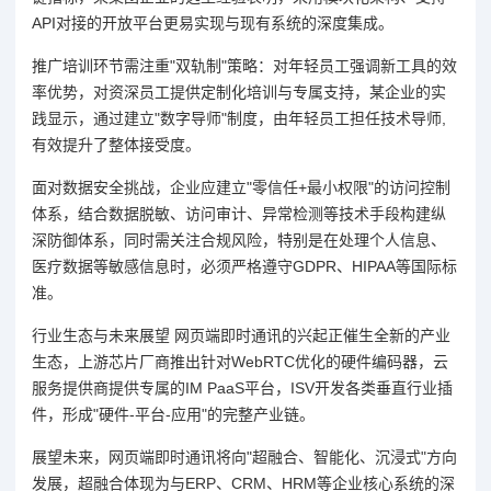
API对接的开放平台更易实现与现有系统的深度集成。
推广培训环节需注重"双轨制"策略：对年轻员工强调新工具的效
率优势，对资深员工提供定制化培训与专属支持，某企业的实
践显示，通过建立"数字导师"制度，由年轻员工担任技术导师,
有效提升了整体接受度。
面对数据安全挑战，企业应建立"零信任+最小权限"的访问控制
体系，结合数据脱敏、访问审计、异常检测等技术手段构建纵
深防御体系，同时需关注合规风险，特别是在处理个人信息、
医疗数据等敏感信息时，必须严格遵守GDPR、HIPAA等国际标
准。
行业生态与未来展望 网页端即时通讯的兴起正催生全新的产业
生态，上游芯片厂商推出针对WebRTC优化的硬件编码器，云
服务提供商提供专属的IM PaaS平台，ISV开发各类垂直行业插
件，形成"硬件-平台-应用"的完整产业链。
展望未来，网页端即时通讯将向"超融合、智能化、沉浸式"方向
发展，超融合体现为与ERP、CRM、HRM等企业核心系统的深