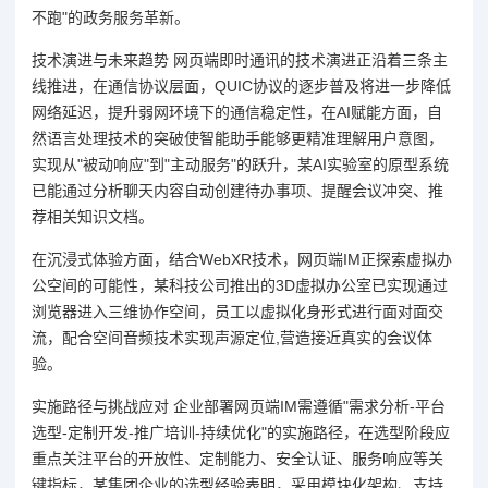
不跑"的政务服务革新。
技术演进与未来趋势 网页端即时通讯的技术演进正沿着三条主
线推进，在通信协议层面，QUIC协议的逐步普及将进一步降低
网络延迟，提升弱网环境下的通信稳定性，在AI赋能方面，自
然语言处理技术的突破使智能助手能够更精准理解用户意图，
实现从"被动响应"到"主动服务"的跃升，某AI实验室的原型系统
已能通过分析聊天内容自动创建待办事项、提醒会议冲突、推
荐相关知识文档。
在沉浸式体验方面，结合WebXR技术，网页端IM正探索虚拟办
公空间的可能性，某科技公司推出的3D虚拟办公室已实现通过
浏览器进入三维协作空间，员工以虚拟化身形式进行面对面交
流，配合空间音频技术实现声源定位,营造接近真实的会议体
验。
实施路径与挑战应对 企业部署网页端IM需遵循"需求分析-平台
选型-定制开发-推广培训-持续优化"的实施路径，在选型阶段应
重点关注平台的开放性、定制能力、安全认证、服务响应等关
键指标，某集团企业的选型经验表明，采用模块化架构、支持