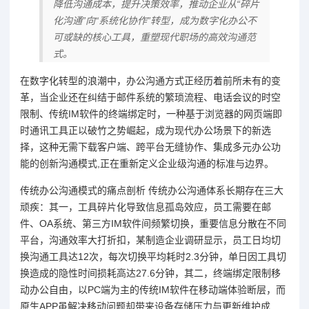
降低沟通成本，提升决策效率，推动企业从“碎片
化沟通”向“系统化协作”转型，成为数字化办公不
可或缺的核心工具，重塑现代职场的高效沟通范
式。
在数字化转型的浪潮中，办公沟通方式正经历着前所未有的变
革，当企业还在纠结于邮件系统的繁琐流程、电话会议的时空
限制、传统IM软件的终端绑定时，一种基于浏览器的网页端即
时通讯工具正以破竹之势崛起，成为现代办公场景下的新选
择，这种无需下载客户端、跨平台无缝协作、集成多元办公功
能的创新沟通模式,正在重新定义企业级沟通的标准与边界。
传统办公沟通模式的痛点剖析 传统办公沟通体系长期存在三大
顽疾：其一，工具碎片化导致信息孤岛效应，员工需要在邮
件、OA系统、第三方IM软件间频繁切换，重要信息分散在不同
平台，沟通效率大打折扣，某制造企业调研显示，员工日均切
换沟通工具达12次，每次切换平均耗时2.3分钟，单日因工具切
换造成的隐性时间损耗高达27.6分钟，其二，终端绑定限制移
动办公自由，以PC端为主的传统IM软件在移动端体验断层，而
原生APP虽解决移动问题却带来设备存储压力与更新维护成