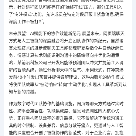
示，针对远程团队可能存在的"始终在线"压力，部分工具引入
了"专注模式"功能，允许成员在特定时段屏蔽非紧急消息,确保
深度工作不被打断。
未来展望：AI赋能下的协作效能新纪元 展望未来，网页端聊天
方式与人工智能的深度融合将开启团队协作的新纪元，自然语
言处理技术的进步使聊天工具能够理解复杂指令并自动拆解任
务，情感计算技术则能识别沟通中的情绪倾向并优化沟通策
略，某前沿科技公司已开发出能够预测团队冲突并提前介入调
解的智能系统，通过分析聊天中的语气、用词模式，在冲突爆
发前48小时发出预警并提供调解建议，这种AI赋能的协作模式
将使团队效率从"被动响应"转向"主动优化",实现从工具革新到认
知革新的跨越。
作为数字时代团队协作的基础设施，网页端聊天方式通过实时
性、跨平台兼容性、功能集成度、信息可追溯性四大核心优
势，正在重构团队效率的提升路径，它不仅解决了传统沟通工
具的时空限制、设备兼容、信息分散等痛点，更通过与人工智
能的深度融合开创了智能协作的新范式，对于企业而言，拥抱