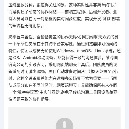
压缩至数分钟，更值得关注的是，这种实时性并非简单的"快"，
而是构建了动态的协作网络——前端工程师、后端开发者、测
试人员可以在同一对话框内实时同步进度，实现开发-测试-部署
的全流程无缝衔接。
跨平台兼容性：全设备覆盖的协作无界化 网页端聊天方式的另
一个革命性突破在于其跨平台兼容性，通过浏览器即可访问的
特性，使团队成员无论使用Windows、macOS、Linux系统，还
是iOS、Android移动设备，都能获得一致的沟通体验，某跨国
咨询公司的实践表明，采用网页端聊天工具后，团队成员的设
备适配时间减少80%，项目启动准备时间从平均2天缩短至2小
时，这种全设备覆盖能力在远程办公场景下尤为重要——当团
队成员分布在不同时区时，网页端聊天工具能确保所有人在同
一个"数字会议室"中实时互动,避免了传统沟通工具因设备兼容
性问题导致的协作断层。