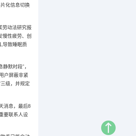
碎片化信息切换
某劳动法研究报
发慢性疲劳、创
,导致睡眠质
息静默时段"，
许用户屏蔽非紧
"三级，并规定
天消息，最后8
重要联系人设