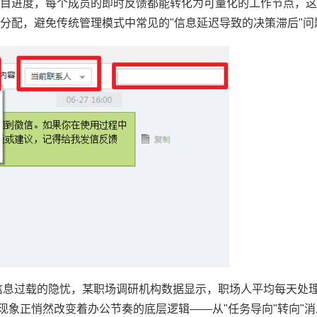
时追踪项目进度，每个成员的即时反馈都能转化为可量化的工作节点，
分配，避免传统管理模式中常见的"信息延迟导致的决策滞后"问
信息过载的隐忧，某职场调研机构数据显示，职场人平均每天处理
"现象正悄然改变着办公节奏的底层逻辑——从"任务导向"转向"消