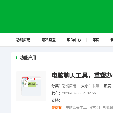
功能应用
隐私设置
帮助中心
博客
功能应用
电脑聊天工具，重塑办
分类：
功能应用
大小：
未知
热度
发布：
2026-07-08 04:02:56
支持：
关键词：
电脑聊天工具
双刃剑
电脑聊