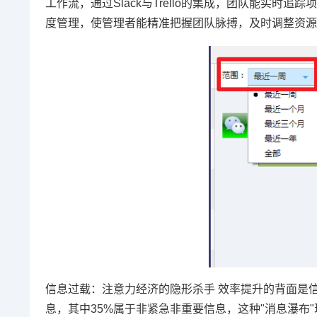
工作流，通过Slack与Trello的集成，团队能实
度管理，使管理者能精准把握团队脉搏，及时调整资源
信息过载：注意力经济的隐形杀手 效率提升的背面是
息，其中35%属于非紧急非重要信息，这种"消息瀑布