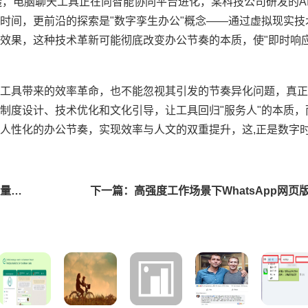
透，电脑聊天工具正在向智能协同平台进化，某科技公司研发的A
时间，更前沿的探索是"数字孪生办公"概念——通过虚拟现实技
效果，这种技术革新可能彻底改变办公节奏的本质，使"即时响应
工具带来的效率革命，也不能忽视其引发的节奏异化问题，真正
制度设计、技术优化和文化引导，让工具回归"服务人"的本质，
人性化的办公节奏，实现效率与人文的双重提升，这,正是数字
上一篇：数字时代破局之道，WhatsApp网页版响应质量提升策略