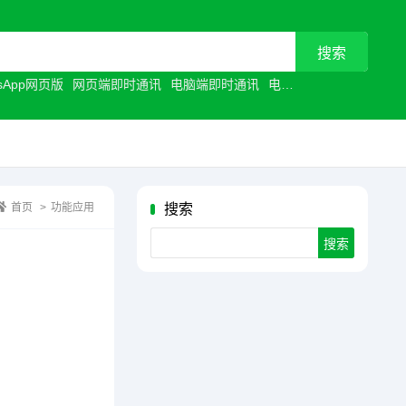
tsApp网页版
网页端即时通讯
电脑端即时通讯
电脑聊天工具
浏览器聊
首页
>
功能应用
搜索
Search