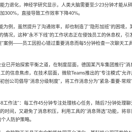
能力退化，神经学研究显示，人类大脑需要至少23分钟才能从
300%，直接导致工作效率下降40%。
能为例，虽然提升了沟通效率，却也制造了"隐形加班"的困境，
"的情况，这种"永不下线"的工作状态正在侵蚀员工的休息权，引
"案例——员工因担心错过重要消息而每5分钟检查一次聊天工具
企业已开始探索平衡之道，在制度层面，德国某汽车集团推行"消
工的信息焦虑，在技术层面，微软Teams推出的"专注模式"允
创公司倡导"消息分级制度"，将工作消息分为"紧急-重要-常规
。
-8工作法"：每工作45分钟专注处理核心任务，随后7分钟处理聊
的时间，又避免了消息积压，利用工具的"消息筛选"功能，将非
的个人防护策略。