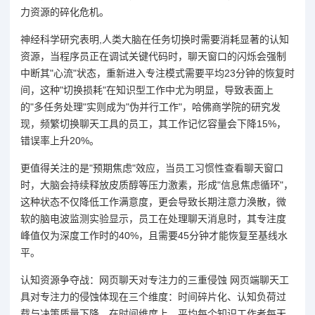
力资源的碎化危机。
神经科学研究表明,人类大脑在任务切换时需要消耗显著的认知
资源，当程序员正在调试关键代码时，聊天窗口的闪烁会强制
中断其"心流"状态，重新进入专注模式需要平均23分钟的恢复时
间，这种"切换损耗"在知识型工作中尤为明显，导致表面上
的"多任务处理"实则成为"伪并行工作"，哈佛商学院的研究发
现，频繁切换聊天工具的员工，其工作记忆容量会下降15%，
错误率上升20%。
更值得关注的是"预期焦虑"效应，当员工习惯性查看聊天窗口
时，大脑会持续释放皮质醇等压力激素，形成"信息焦虑循环"，
这种状态不仅降低工作满意度，更会导致长期注意力涣散，微
软的脑电波监测实验显示，员工在处理聊天消息时，其专注度
峰值仅为深度工作时的40%，且需要45分钟才能恢复至基线水
平。
认知资源争夺战：网页聊天对专注力的三重侵蚀 网页端聊天工
具对专注力的侵蚀体现在三个维度：时间碎片化、认知负荷过
载与决策质量下降，在时间维度上，平均每个知识工作者每天