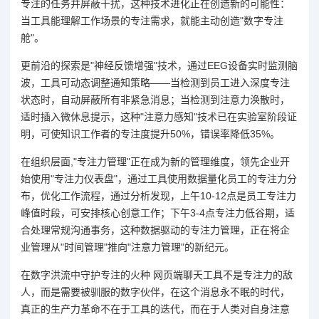
专注的任务并屏蔽干扰，这种技术进化正在创造新的可能性：
当工具能理解工作场景的专注需求，就能主动创造"数字专注
舱"。
更前沿的探索是"神经反馈增强"技术，通过EEG设备实时监测脑
波，工具可动态调整通知策略——当检测到员工进入深度专注
状态时，自动屏蔽所有非紧急消息；当检测到注意力涣散时，
适时插入微休息提示，这种"注意力感知"技术已在实验室阶段证
明，可使知识工作者的专注度提升50%，错误率降低35%。
在组织层面,"专注力管理"正在成为新的管理维度，领先企业开
始使用"专注力仪表盘"，通过工具使用数据量化员工的专注力分
布，优化工作流程，通过分析发现，上午10-12点是员工专注力
峰值时段，可安排核心创意工作；下午3-4点专注力低谷期，适
合处理常规沟通事务，这种数据驱动的专注力管理，正在将企
业管理从"时间管理"推向"注意力管理"的新纪元。
在数字洪流中守护专注的火种 网页端聊天工具不是专注力的敌
人，而是需要被驯服的数字伙伴，在这个消息永不眠的时代，
真正的生产力革命不在于工具的迭代，而在于人类对自身注意