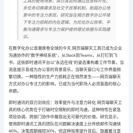
工具的使用场景，探讨其如何通过信息碎片化、
多任务切换需求及社交干扰等机制，削弱办公场
景中的专注力表现，研究旨在揭示数字办公环境
下专注力损耗的内在逻辑，为优化办公效率、平
衡沟通需求与专注力保护提供理论依据与实践建
议。
在数字化办公浪潮席卷全球的今天,网页端聊天工具已成为企业
沟通协作的"数字神经系统"，从Slack到Teams，从钉钉到飞
书，这些即时通讯平台以"永远在线"的姿态重构着工作节奏，当
消息提示音成为办公室的背景音乐，当聊天窗口与工作界面频
繁切换，一种隐性的生产力损耗正在悄然发生——网页端聊天
方式对办公专注力的影响，已成为当代职场人必须直面的核心
命题。
即时通讯的双刃剑效应：效率提升与注意力碎化 网页端聊天工
具的核心优势在于打破时空限制的即时沟通，这种特性在紧急
项目协调、跨部门协作中展现出无可替代的价值，研究显示，
使用即时通讯工具的团队在问题解决速度上比传统邮件沟通快
40%，决策周期缩短30%，但这种效率提升背后，隐藏着注意