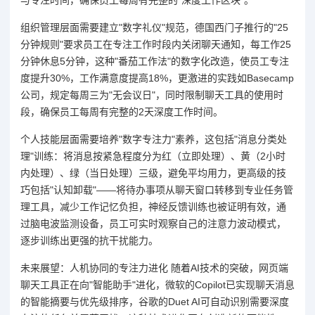
与专注时间，确保员工每周有完整的"深度工作区块"。
组织管理层面需要建立"数字礼仪"规范，德国西门子推行的"25
分钟规则"要求员工在专注工作时段内关闭聊天通知，每工作25
分钟休息5分钟，这种"番茄工作法"的数字化改造，使员工专注
度提升30%，工作满意度提高18%，更激进的实践如Basecamp
公司，规定每周三为"无会议日"，同时限制聊天工具的使用时
段，确保员工每周有完整的2天深度工作时间。
个人技能层面需要培养"数字专注力"素养，这包括"消息分类处
理"训练：将消息按紧急程度分为红（立即处理）、黄（2小时
内处理）、绿（当日处理）三级，避免平均用力，更高级的技
巧包括"认知卸载"——将待办事项从聊天窗口转移到专业任务管
理工具，减少工作记忆负担，神经反馈训练也被证明有效，通
过脑电波监测设备，员工可实时观察自己的注意力波动模式，
逐步训练出更强的抗干扰能力。
未来展望：人机协同的专注力进化 随着AI技术的突破，网页端
聊天工具正在向"智能助手"进化，微软的Copilot已实现聊天消息
的智能摘要与优先级排序，谷歌的Duet AI可自动识别需要深度