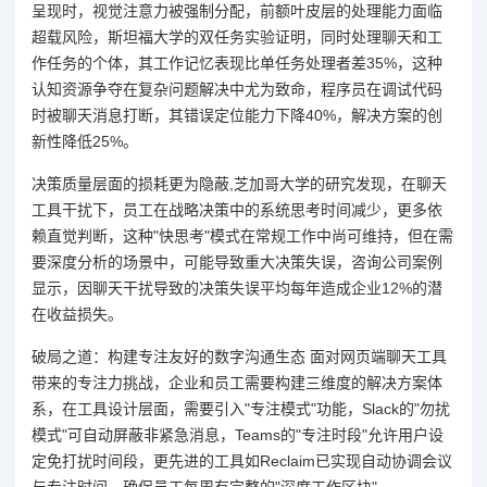
呈现时，视觉注意力被强制分配，前额叶皮层的处理能力面临
超载风险，斯坦福大学的双任务实验证明，同时处理聊天和工
作任务的个体，其工作记忆表现比单任务处理者差35%，这种
认知资源争夺在复杂问题解决中尤为致命，程序员在调试代码
时被聊天消息打断，其错误定位能力下降40%，解决方案的创
新性降低25%。
决策质量层面的损耗更为隐蔽,芝加哥大学的研究发现，在聊天
工具干扰下，员工在战略决策中的系统思考时间减少，更多依
赖直觉判断，这种"快思考"模式在常规工作中尚可维持，但在需
要深度分析的场景中，可能导致重大决策失误，咨询公司案例
显示，因聊天干扰导致的决策失误平均每年造成企业12%的潜
在收益损失。
破局之道：构建专注友好的数字沟通生态 面对网页端聊天工具
带来的专注力挑战，企业和员工需要构建三维度的解决方案体
系，在工具设计层面，需要引入"专注模式"功能，Slack的"勿扰
模式"可自动屏蔽非紧急消息，Teams的"专注时段"允许用户设
定免打扰时间段，更先进的工具如Reclaim已实现自动协调会议