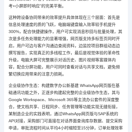
考+小屏即时响应"的完美平衡。
这种跨设备协同带来的效率提升具体体现在三个层面：首先是
信息处理速度的质的飞跃，电脑端键盘输入效率较手机提升
300%，配合快捷键操作，用户可实现消息秒回与批量处理，其
次是多任务处理能力的显著增强，网页版支持多标签页同时开
启，用户可边与客户沟通边查阅资料，边监控项目群组动态边
撰写报告，实现真正的多线程工作，最后是视觉体验的革命性
升级，电脑大屏可完整展示对话历史、图片视频等富媒体内
容，配合分屏功能，用户可同时查看对话与共享文档，避免频
繁切换应用带来的注意力损耗。
企业级协作生态：构建数字办公新基建 WhatsApp网页版在基
础通讯功能之外，正逐步构建起完整的企业级协作生态，其与
Google Workspace、Microsoft 365等主流办公套件的深度整
合，使文档共享、日程同步、任务管理等功能实现无缝衔接，
某制造企业的实践表明，通过WhatsApp网页版与SAP系统的
API对接，采购部门可直接在对话界面查询库存数据、提交采购
申请，审批流程时间从平均4小时缩短至15分钟，订单处理效率