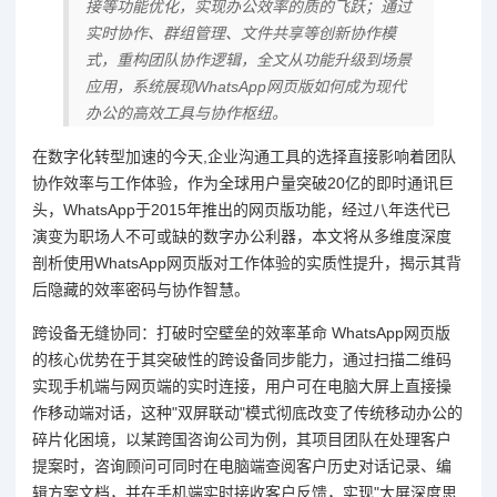
接等功能优化，实现办公效率的质的飞跃；通过
实时协作、群组管理、文件共享等创新协作模
式，重构团队协作逻辑，全文从功能升级到场景
应用，系统展现WhatsApp网页版如何成为现代
办公的高效工具与协作枢纽。
在数字化转型加速的今天,企业沟通工具的选择直接影响着团队
协作效率与工作体验，作为全球用户量突破20亿的即时通讯巨
头，WhatsApp于2015年推出的网页版功能，经过八年迭代已
演变为职场人不可或缺的数字办公利器，本文将从多维度深度
剖析使用WhatsApp网页版对工作体验的实质性提升，揭示其背
后隐藏的效率密码与协作智慧。
跨设备无缝协同：打破时空壁垒的效率革命 WhatsApp网页版
的核心优势在于其突破性的跨设备同步能力，通过扫描二维码
实现手机端与网页端的实时连接，用户可在电脑大屏上直接操
作移动端对话，这种"双屏联动"模式彻底改变了传统移动办公的
碎片化困境，以某跨国咨询公司为例，其项目团队在处理客户
提案时，咨询顾问可同时在电脑端查阅客户历史对话记录、编
辑方案文档，并在手机端实时接收客户反馈，实现"大屏深度思