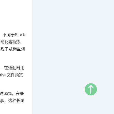
同于Slack
入自动化客服系
,实现了从询盘到
—在通勤时用
ive文件预览
达65%，在墨
享，这种长尾