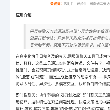
关键词：
即时性
异步性
网页端聊天方
应用介绍
网页端聊天方式通过即时性与异步性的多维互
但易打断专注；异步聊天则允许成员按需参与
息流动节奏，满足不同协作场景需求，提升整
在数字化协作日益普及的今天,网页端聊天工具已成为企业、团
信、钉钉，这些工具通过实时消息传递、文件共享、视
维度时，会发现网页端聊天方式对信息流动速度、决策
的"加速"或"减速"，而是呈现出复杂的动态平衡——
将从即时性、异步性、多模态交互、认知负荷四个维度
即时性聊天：协作节奏的"双刃剑效应" 即时聊天工具通
动循环，这种特性在紧急问题处理、快速决策场景中展
描述-定位-解决方案-部署"的全流程在10分钟内完成