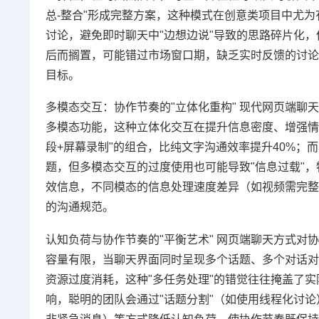
总-整合"形成完整方案，这种模式在创意类项目中尤
讨论，避免即时聊天中"边想边说"导致的思路碎片化，
后而搁置，可能错过市场窗口期，缺乏实时反馈的讨论
目标。
多模态交互：协作节奏的"立体化重构" 现代网页端
多模态功能，这种立体化交互在提升信息密度、增强情
段+屏幕录制"的组合，比纯文字沟通效率提升40%；
题，但多模态交互的过度使用也可能导致"信息过载"
效信息，不同模态的信息处理速度差异（如视频需完整
的沟通规范。
认知负荷与协作节奏的"平衡艺术" 网页端聊天方式对
容量有限，当聊天界面同时呈现多个话题、多个对话对象
资源过度消耗，这种"多任务处理"的错觉往往掩盖了
响，聪明的团队会通过"话题分割"（如使用线程化讨论