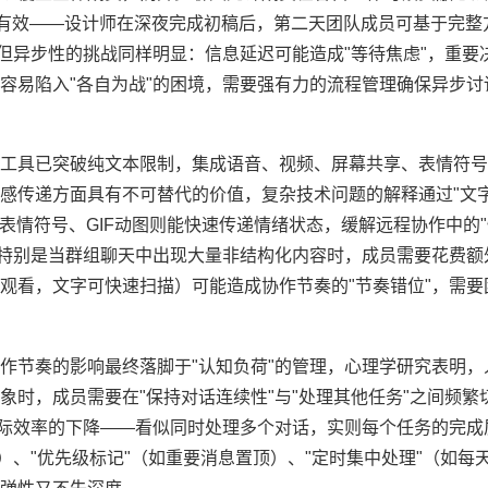
为有效——设计师在深夜完成初稿后，第二天团队成员可基于完整
但异步性的挑战同样明显：信息延迟可能造成"等待焦虑"，重要
容易陷入"各自为战"的困境，需要强有力的流程管理确保异步讨
聊天工具已突破纯文本限制，集成语音、视频、屏幕共享、表情符
感传递方面具有不可替代的价值，复杂技术问题的解释通过"文
而表情符号、GIF动图则能快速传递情绪状态，缓解远程协作中的"
，特别是当群组聊天中出现大量非结构化内容时，成员需要花费额
观看，文字可快速扫描）可能造成协作节奏的"节奏错位"，需要
协作节奏的影响最终落脚于"认知负荷"的管理，心理学研究表明
时，成员需要在"保持对话连续性"与"处理其他任务"之间频繁
实际效率的下降——看似同时处理多个对话，实则每个任务的完成
）、"优先级标记"（如重要消息置顶）、"定时集中处理"（如每