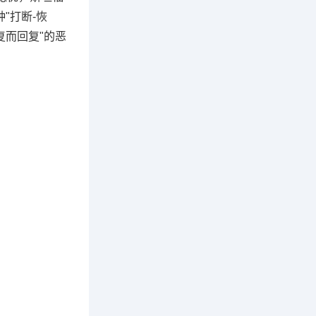
"打断-恢
复而回复"的恶