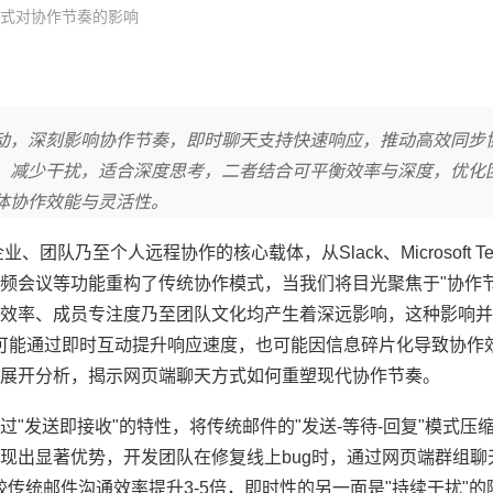
式对协作节奏的影响
动，深刻影响协作节奏，即时聊天支持快速响应，推动高效同步
，减少干扰，适合深度思考，二者结合可平衡效率与深度，优化
体协作效能与灵活性。
队乃至个人远程协作的核心载体，从Slack、Microsoft T
频会议等功能重构了传统协作模式，当我们将目光聚焦于"协作节
效率、成员专注度乃至团队文化均产生着深远影响，这种影响并
既可能通过即时互动提升响应速度，也可能因信息碎片化导致协作
展开分析，揭示网页端聊天方式如何重塑现代协作节奏。
过"发送即接收"的特性，将传统邮件的"发送-等待-回复"模式压
现出显著优势，开发团队在修复线上bug时，通过网页端群组聊
，较传统邮件沟通效率提升3-5倍，即时性的另一面是"持续干扰"