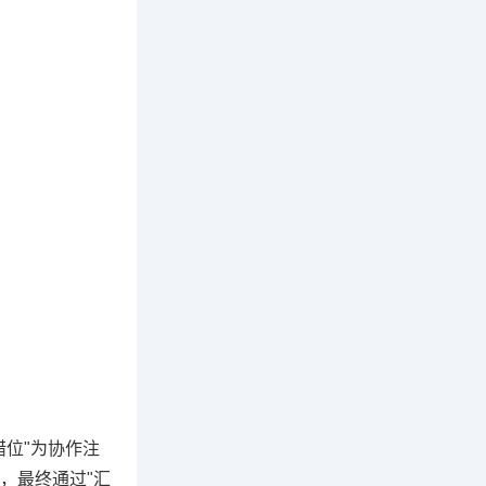
错位"为协作注
，最终通过"汇