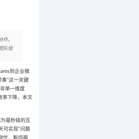
协作，
团队信
eams到企业微
奏"这一关键
非单一维度
效率下降，本文
缩为毫秒级的互
天可实现"问题
的隐忧，斯坦福