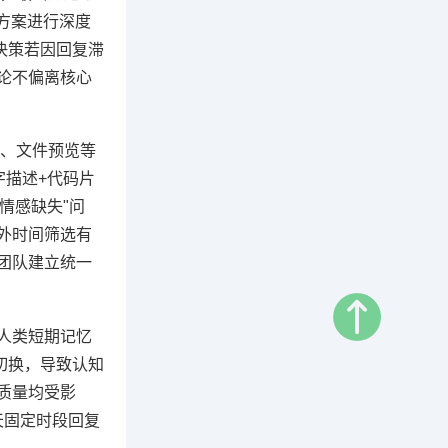
方案进行深度
决策若因回复滞
论不偏离核心
号、文件预览等
字描述+代码片
情感缺失"问
外时间筛选有
团队建立统一
，人类短期记忆
切换，导致认知
质量均受影
天固定时段回复