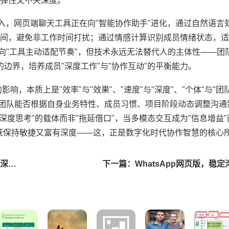
弹性又不失深度。
的融入，网页端聊天工具正在向"智能协作助手"进化，通过自然语
间，避免非工作时间打扰；通过情感计算识别成员情绪状态，适
向"工具主动适配节奏"，但技术永远无法替代人的主体性——团
的边界，培养成员"深度工作"与"协作互动"的平衡能力。
，本质上是"效率"与"效果"、"速度"与"深度"、"个体"与"团
于团队能否根据自身业务特性、成员习惯、项目阶段动态调整沟通
"深度思考"的载体而非"拖延借口"，当多模态交互成为"信息增益"
既保持敏捷又富有深度——这，正是数字化时代协作智慧的核心
上一篇：WhatsApp网页版多对话场景效率与体验平衡深度解析
下一篇：WhatsApp网页版，稳