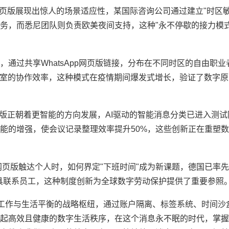
p网页版展现出惊人的场景适应性，某国际咨询公司通过建立"时区
务，而悉尼团队则负责欧美夜间支持，这种"永不停歇的接力模式
，通过共享WhatsApp网页版链接，分布在不同时区的自由职
办公室的协作效率，这种模式在疫情期间爆发式增长，验证了数字
网页版正朝着更智能的方向发展，AI驱动的智能消息分类已进入测
能的增强，使会议记录整理效率提升50%，这些创新正在重塑
页版触达个人时，如何界定"下班时间"成为新课题，德国已率先
具联系员工，这种制度创新为全球数字劳动保护提供了重要参照
时代工作与生活平衡的战略枢纽，通过账户隔离、标签系统、时间沙
高效且健康的数字生活秩序，在这个消息永不眠的时代，掌握Wha