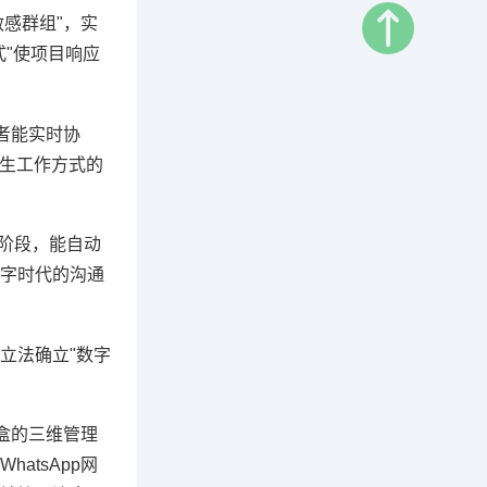
敏感群组"，实
"使项目响应
业者能实时协
原生工作方式的
试阶段，能自动
数字时代的沟通
立法确立"数字
。
盒的三维管理
tsApp网