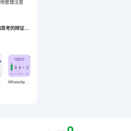
地管理注意
下一篇：数字时代思维革命，电脑聊天与逻辑思考的辩证关系
连接的本质重构
WhatsApp网页版，远程办公高效沟通解决方案
0