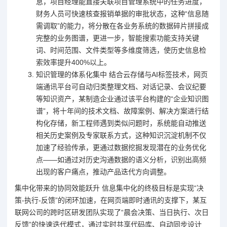
息，项目经理能直接关联项目管理系统中的任务进度，
财务人员可快速核查报销单据的审批状态，这种“信息随
需调取”的能力，将分散在各业务系统的数据碎片拼接成
完整的业务图谱，更进一步，智能搜索功能支持关键
词、时间范围、文件类型等多维度筛选，使历史信息检
索效率提升400%以上。
知识管理的体系化集中 结合云存储与AI标签技术，网页
端通讯平台可自动归类整理文档、对话记录、会议纪要
等知识资产，某制造企业通过该平台构建的“企业知识图
谱”，将十年间的技术文档、故障案例、解决方案进行结
构化存储，新工程师遇到类似问题时，系统能自动推送
相关历史案例及专家联系方式，这种知识沉淀机制不仅
加速了经验传承，更通过数据挖掘发现潜在的业务优化
点——如通过对历史沟通数据的语义分析，识别出高频
出现的客户痛点，推动产品迭代方向调整。
集中化带来的协同效能跃升 信息集中化的终极目标是实现“决
策-执行-反馈”的闭环加速，在网页端即时通讯的支撑下，某互
联网公司的跨时区研发团队实现了“晨会决策、当日执行、次日
反馈”的快速迭代模式，通过实时共享代码库、自动同步设计