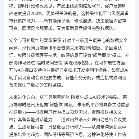
稿、即时讨论修改意见，产品上线周期缩短40%，客户反馈响
应速度提升200%，更值得关注的是，这种集中化平台天然具备
审计追踪能力——所有操作记录、修改痕迹、决策依据均留存
可查，既满足合规要求，又为事后复盘提供完整数据链。
安全与可扩展性的双重保障 针对企业级用户最关心的数据安全
问题，现代网页端通讯平台普遍采用端到端加密、多因素认
证、权限分级管理等技术，敏感信息可设置“阅后即焚”模式，外
部协作可通过“临时访问链接”实现权限控制，在可扩展性方面，
开放API接口支持企业根据自身需求开发定制化插件，如集成AI
助手实现自动会议纪要生成、智能任务分配，或连接物联网设
备实现生产数据的实时监控。
未来进化方向：从工具到智能体 随着生成式AI技术的突破，网
页端即时通讯正迈向“智能体”阶段，未来的平台将具备主动信息
推送能力——根据用户行为模式预测需求，提前推送相关文
档；具备智能对话能力——通过自然语言处理自动总结会议要
点、生成项目报告；具备数据分析能力——从海量沟通记录中
提炼出业务趋势、团队情绪等高阶信息，这种进化将使工作信