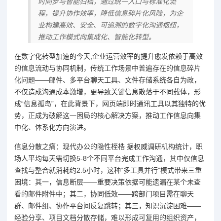
时同步与智能归档，通过统一入口与标准化流
程，提升协作效率，降低信息碎片化风险，为企
业构建高效、安全、可追溯的数字化沟通枢纽，
推动工作模式向集成化、智能化转型。
在数字化转型加速的今天,企业运营效率的提升愈发依赖于高效
的信息流动与协同机制，传统工作场景中普遍存在的信息碎片
化问题——邮件、多平台聊天工具、文件存储系统各自为政，
不仅造成沟通成本激增，更导致关键信息散落于不同载体，形
成“信息孤岛”，在此背景下，网页端即时通讯工具以其独特的优
势，正成为破解这一困局的核心解决方案，推动工作信息向集
中化、体系化方向演进。
信息分散之痛：现代办公的隐性桎梏 据权威调研机构统计，职
场人平均每天需切换5-8个不同平台完成工作沟通，其中仅信息
查找与整合就消耗约2.5小时，这种“多工具并行”模式带来三重
困境：其一，信息断层——重要决策依据可能遗漏在某个未查
看的邮件附件中；其二，协同低效——跨部门项目需在聊天
群、邮件组、协作平台间反复跳转；其三，知识沉淀困难——
经验分享、项目文档分散存储，难以形成可复用的组织资产，