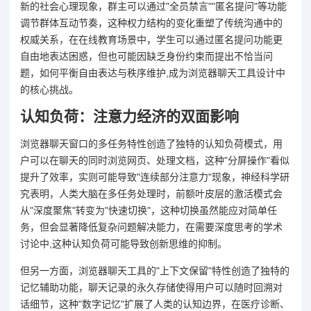
新的社会心理现象，群主可以通过"全员禁言""匿名提问"等功能
调节群体互动节奏，这种权力结构的变化重塑了传统沟通中的
权威关系，在在线教育场景中，学生可以通过匿名提问功能更
自由地表达困惑，但也可能因缺乏身份约束而提出不恰当问
题，如何平衡自由表达与秩序维护,成为浏览器聊天工具设计中
的核心挑战。
认知负荷：注意力经济的双面影响
浏览器聊天窗口的多任务特性创造了独特的认知负荷模式，用
户可以在聊天的同时浏览网页、处理文档，这种"分屏操作"看似
提升了效率，实则可能导致"连续部分注意力"现象，神经科学研
究表明，人类大脑在多任务处理时，前额叶皮层的激活模式会
从"深度聚焦"转变为"快速切换"，这种切换虽然能应对简单任
务，但会显著降低复杂问题解决能力，在需要深度思考的学术
讨论中,这种认知负荷可能导致创新思维的抑制。
但另一方面，浏览器聊天工具的"上下文保留"特性创造了独特的
记忆辅助功能，聊天记录的永久存储使得用户可以随时回溯对
话细节，这种"数字记忆"扩展了人类的认知边界，在医疗诊断、