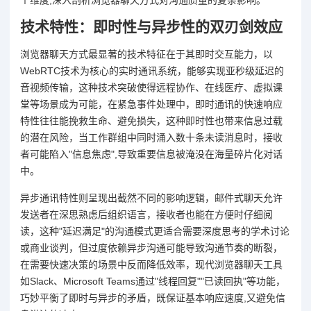
个维度,深入剖析浏览器聊天方式对沟通质量的复杂影响。
技术特性：即时性与异步性的双刃剑效应
浏览器聊天方式最显著的技术特征在于其即时交互能力，以
WebRTC技术为核心的实时通讯系统，能够实现亚秒级延迟的
音视频传输，这种技术突破使得远程协作、在线医疗、虚拟课
堂等场景成为可能，在紧急事件处理中，即时通讯的快速响应
特性往往能挽救生命、避免损失，这种即时性也带来信息过载
的潜在风险，当工作群组中同时涌入数十条未读消息时，接收
者可能陷入"信息焦虑",导致重要信息被淹没在海量碎片化对话
中。
异步通讯特性则呈现出截然不同的影响逻辑，邮件式聊天允许
发送者在深思熟虑后组织语言，接收者也能在方便时仔细阅
读，这种"延迟满足"的沟通模式更适合需要深度思考的学术讨论
或商业谈判，但过度依赖异步沟通可能导致沟通节奏的断裂，
在需要快速决策的场景中反而降低效率，现代浏览器聊天工具
如Slack、Microsoft Teams通过"线程回复""已读回执"等功能，
巧妙平衡了即时与异步的矛盾，既保证基本响应速度,又避免信