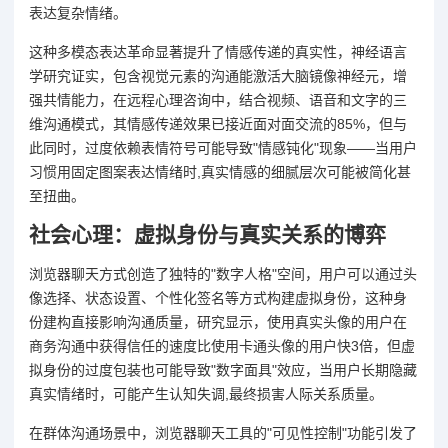
表达复杂情绪。
这种多模态表达革命显著提升了情感传递的真实性，神经语言
学研究证实，包含视觉元素的沟通能激活大脑镜像神经元，增
强共情能力，在远程心理咨询中，结合视频、语音和文字的三
维沟通模式，其情感传递效果已接近面对面交流的85%，但与
此同时，过度依赖表情符号可能导致"情感钝化"现象——当用户
习惯用固定图案表达情绪时,真实情感的细腻层次可能被简化甚
至扭曲。
社会心理：虚拟身份与真实关系的博弈
浏览器聊天方式创造了独特的"数字人格"空间，用户可以通过头
像选择、状态设置、个性化签名等方式构建虚拟身份，这种身
份建构直接影响沟通质量，研究显示，使用真实头像的用户在
商务沟通中获得信任的速度比使用卡通头像的用户快3倍，但虚
拟身份的过度包装也可能导致"数字面具"效应，当用户长期隐藏
真实情绪时，可能产生认知失调,最终损害人际关系质量。
在群体沟通场景中，浏览器聊天工具的"可见性控制"功能引发了