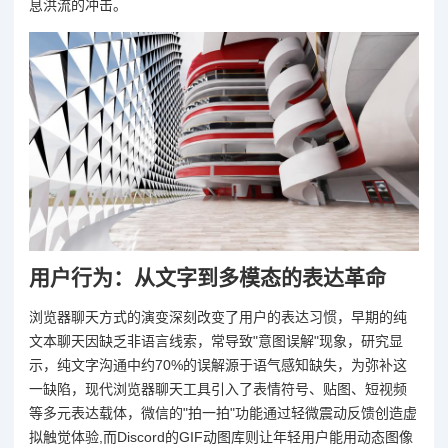
息洪流的冲击。
用户行为：从文字到多模态的表达革命
浏览器聊天方式的演变深刻改变了用户的表达习惯，早期的纯
文本聊天因缺乏非语言线索，常导致"意图误解"现象，研究显
示，纯文字沟通中约70%的误解源于语气感知缺失，为弥补这
一缺陷，现代浏览器聊天工具引入了表情符号、贴图、短视频
等多元表达载体，微信的"拍一拍"功能通过轻微震动反馈创造虚
拟触觉体验,而Discord的GIF动图库则让年轻用户能用动态图像