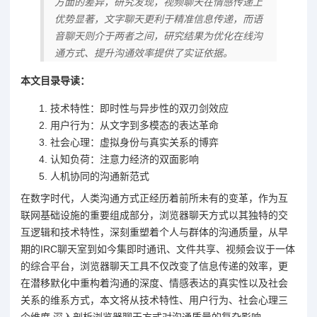
方面的差异，研究发现，视频聊天在情感传递上
优势显著，文字聊天更利于精准信息传递，而语
音聊天则介于两者之间，研究结果为优化在线沟
通方式、提升沟通效率提供了实证依据。
本文目录导读：
技术特性：即时性与异步性的双刃剑效应
用户行为：从文字到多模态的表达革命
社会心理：虚拟身份与真实关系的博弈
认知负荷：注意力经济的双面影响
人机协同的沟通新范式
在数字时代，人类沟通方式正经历着前所未有的变革，作为互
联网基础设施的重要组成部分，浏览器聊天方式以其独特的交
互逻辑和技术特性，深刻重塑着个人与群体的沟通质量，从早
期的IRC聊天室到如今集即时通讯、文件共享、视频会议于一体
的综合平台，浏览器聊天工具不仅改变了信息传递的效率，更
在潜移默化中重构着沟通的深度、情感表达的真实性以及社会
关系的维系方式，本文将从技术特性、用户行为、社会心理三