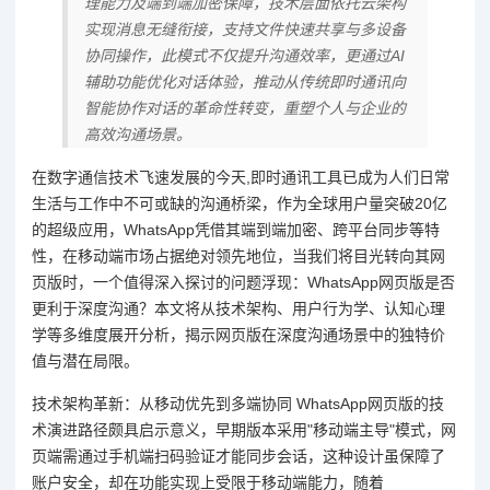
理能力及端到端加密保障，技术层面依托云架构
实现消息无缝衔接，支持文件快速共享与多设备
协同操作，此模式不仅提升沟通效率，更通过AI
辅助功能优化对话体验，推动从传统即时通讯向
智能协作对话的革命性转变，重塑个人与企业的
高效沟通场景。
在数字通信技术飞速发展的今天,即时通讯工具已成为人们日常
生活与工作中不可或缺的沟通桥梁，作为全球用户量突破20亿
的超级应用，WhatsApp凭借其端到端加密、跨平台同步等特
性，在移动端市场占据绝对领先地位，当我们将目光转向其网
页版时，一个值得深入探讨的问题浮现：WhatsApp网页版是否
更利于深度沟通？本文将从技术架构、用户行为学、认知心理
学等多维度展开分析，揭示网页版在深度沟通场景中的独特价
值与潜在局限。
技术架构革新：从移动优先到多端协同 WhatsApp网页版的技
术演进路径颇具启示意义，早期版本采用"移动端主导"模式，网
页端需通过手机端扫码验证才能同步会话，这种设计虽保障了
账户安全，却在功能实现上受限于移动端能力，随着