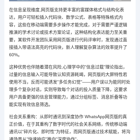
在信息呈现维度,网页版支持更丰富的富媒体格式与结构化表
达，用户可轻松插入代码块、数学公式、表格等特殊格式内
容，这些在移动端需要多步操作才能完成，对于需要严谨逻辑
推演的学术讨论或技术方案论证，这种结构化表达能力至关重
要，某软件开发团队采用网页版进行代码评审时，发现通过直
接插入带语法高亮的代码块，新人理解复杂算法的效率提升了
60%。
这种优势也伴随着潜在风险,心理学中的"信息过载"理论指出，
过量的信息输入可能导致认知资源耗竭，网页版的大屏特性若
使用不当，反而可能诱发"多任务幻觉"——用户误以为能同时处
理多个复杂对话，实则导致每个对话的投入质量下降，这要求
用户具备更强的信息管理能力，通过分组标签、消息折叠等功
能实现有效信息筛选。
社会关系重构：从即时通讯到深度协作 WhatsApp网页版的真
正价值，在于其重构了数字时代的社会关系网络，传统移动端
通讯以"碎片化、即时性"为特征，而网页版通过技术赋能，将沟
通场景从"快速响应"推向"深度协作"。