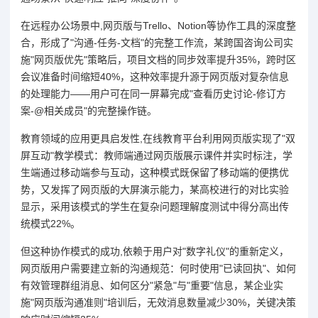
在远程办公场景中,网页版与Trello、Notion等协作工具的深度整
合，形成了"沟通-任务-文档"的完整工作流，某跨国咨询公司实
施"网页版优先"策略后，项目文档的同步效率提升35%，跨时区
会议准备时间缩短40%，这种效率提升源于网页版对复杂信息
的处理能力——用户可在同一屏幕完成"查看历史讨论-修订方
案-@相关成员"的完整操作链。
教育领域的应用更具启发性,在线教育平台利用网页版实现了"双
屏互动"教学模式：教师端通过网页版展示课件并实时标注，学
生端通过移动端参与互动，这种模式既保留了移动端的便携优
势，又发挥了网页版的大屏演示能力，某高校进行的对比实验
显示，采用该模式的学生在复杂问题理解度测试中得分高出传
统模式22%。
但这种协作模式的成功,依赖于用户对"数字礼仪"的重新定义，
网页版用户需要建立新的沟通规范：何时使用"已读回执"、如何
有效管理群组消息、如何区分"紧急"与"重要"信息，某企业实
施"网页版沟通准则"培训后，无效消息数量减少30%，关键决策