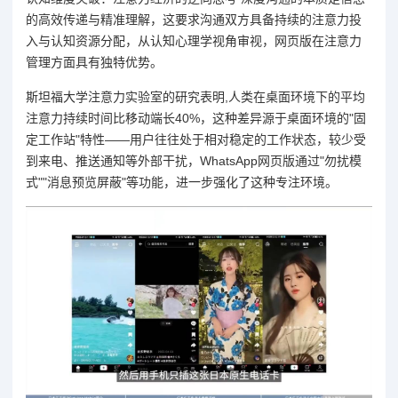
的高效传递与精准理解，这要求沟通双方具备持续的注意力投
入与认知资源分配，从认知心理学视角审视，网页版在注意力
管理方面具有独特优势。
斯坦福大学注意力实验室的研究表明,人类在桌面环境下的平均
注意力持续时间比移动端长40%，这种差异源于桌面环境的"固
定工作站"特性——用户往往处于相对稳定的工作状态，较少受
到来电、推送通知等外部干扰，WhatsApp网页版通过"勿扰模
式""消息预览屏蔽"等功能，进一步强化了这种专注环境。