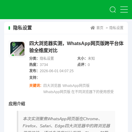
隐私设置
首页
>
隐私设置
四大浏览器实测，WhatsApp网页版跨平台体
验全维度对比
分类：
隐私设置
大小：
未知
热度：
3734
点评：
0
发布：
2026-06-01 04:07:25
支持：
关键词：
四大浏览器
WhatsApp网页版
WhatsApp网页版 在不同浏览器下的使用感受
应用介绍
本次实测聚焦WhatsApp网页版在Chrome、
Firefox、Safari、Edge四大浏览器中的跨浏览器