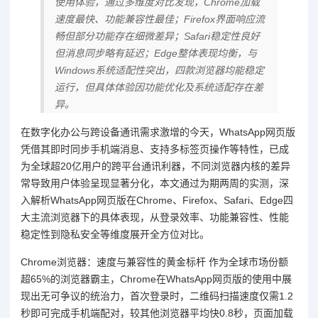
使用体验，通过多维度对比发现，Chrome加载
速度最快、功能兼容性最佳；Firefox界面响应流
畅但部分功能存在细微差异；Safari稳定性良好
但消息同步略有延迟；Edge整体表现均衡，与
Windows系统适配性突出，四款浏览器均能稳定
运行，但具体体验因功能优化及系统适配存在差
异。
在数字化办公与跨设备通讯需求激增的今天，WhatsApp网页版
凭借其即时同步手机端消息、支持多标签页操作等特性，已成
为全球超20亿用户的跨平台通讯利器，不同浏览器内核的差异
常导致用户体验呈现显著分化，本文通过为期两周的实测，深
入解析WhatsApp网页版在Chrome、Firefox、Safari、Edge四
大主流浏览器下的具体表现，从登录效率、功能兼容性、性能
稳定性到隐私安全等维度展开全方位对比。
Chrome浏览器：速度与兼容性的黄金标杆 作为全球市场份额
超65%的浏览器霸主，Chrome在WhatsApp网页版的使用中展
现出无可争议的统治力，首次登录时，二维码扫描速度仅需1.2
秒即可完成手机端配对，较其他浏览器平均快0.8秒，页面加载