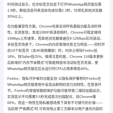
时间测试显示，在空标签页状态下打开WhatsApp网页版仅需
1.8秒，群组消息列表渲染完成仅需2.3秒，均领先其他浏览器
30%以上。
在功能兼容性方面，Chrome完美支持所有基础功能及进阶特
性，实测发现，发送1080P高清视频时，Chrome可稳定维持
15Mbps上传速率，而其他浏览器普遍在8-12Mbps区间波动，
多标签页场景下，Chrome的内存管理优势尤为明显——同时开
启10个标签页（含4K视频播放）时，内存占用较Firefox低
18%，较Safari低25%，值得注意的是，Chrome 118版本更新
后新增的"内存节省模式"可智能释放非活动标签页资源，使
WhatsApp网页版在后台运行时CPU占用率降低40%。
Firefox：隐私守护者的功能妥协 以隐私保护著称的Firefox在
WhatsApp网页版使用中呈现出鲜明的双刃剑特性，在登录环
节，Firefox的增强型跟踪保护功能可能导致二维码加载延迟，
实测显示平均需要3.5秒完成首次扫描配对，较Chrome慢
65%，但这一特性在隐私敏感场景下具有不可替代的价值——
当启用"严格模式"时,可有效阻止第三方脚本对用户通讯内容的