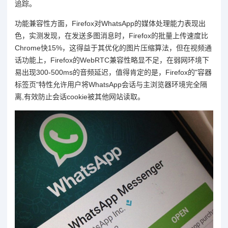
追踪。
功能兼容性方面，Firefox对WhatsApp的媒体处理能力表现出
色，实测发现，在发送多图消息时，Firefox的批量上传速度比
Chrome快15%，这得益于其优化的图片压缩算法，但在视频通
话功能上，Firefox的WebRTC兼容性略显不足，在弱网环境下
易出现300-500ms的音频延迟，值得肯定的是，Firefox的"容器
标签页"特性允许用户将WhatsApp会话与主浏览器环境完全隔
离,有效防止会话cookie被其他网站读取。