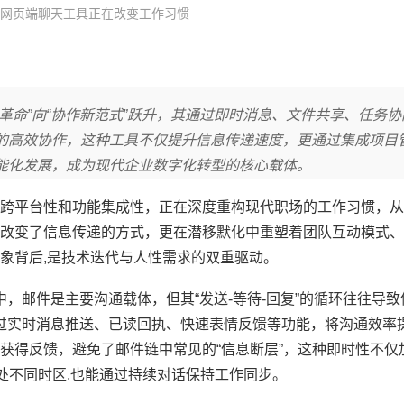
网页端聊天工具正在改变工作习惯
革命”向“协作新范式”跃升，其通过即时消息、文件共享、任务协
的高效协作，这种工具不仅提升信息传递速度，更通过集成项目
能化发展，成为现代企业数字化转型的核心载体。
跨平台性和功能集成性，正在深度重构现代职场的工作习惯，从
改变了信息传递的方式，更在潜移默化中重塑着团队互动模式、
象背后,是技术迭代与人性需求的双重驱动。
场中，邮件是主要沟通载体，但其“发送-等待-回复”的循环往往导
通过实时消息推送、已读回执、快速表情反馈等功能，将沟通效率提
获得反馈，避免了邮件链中常见的“信息断层”，这种即时性不仅
处不同时区,也能通过持续对话保持工作同步。