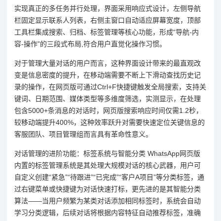
实现真正的多任务并行处理，界面采用响应式设计，左侧导航
栏固定显示联系人列表，右侧主窗口自动适应屏幕宽度，顶部
工具栏集成搜索、归档、标签管理等核心功能，形成“导航-内
容-操作”的三段式布局,符合用户直觉化操作习惯。
对于管理大量对话的用户而言，这种界面设计带来的最直观改
变是信息密度的提升，在移动端需要不断上下滑动查找历史记
录的操作，在网页版可通过Ctrl+F快捷键触发全局搜索，支持关
键词、日期范围、媒体类型等多维度筛选，实测显示，在处理
包含5000+条消息的对话时，网页版搜索响应时间仅需1.2秒，
较移动端提升400%，这种效率跃升对需要快速定位关键信息的
客服团队、项目管理组而言具有革命性意义。
对话管理的进阶功能：标签系统与智能分类 WhatsApp网页版
内置的标签管理系统是其处理大规模对话的核心武器，用户可
自定义创建“紧急”“待跟进”“已完成”“客户A项目”等分类标签，通
过右键菜单或快捷键为对话快速打标，更先进的是其智能分类
算法——当用户频繁为某类对话添加相同标签时，系统会自动
学习分类逻辑，后续对话将根据内容特征自动推荐标签，准确