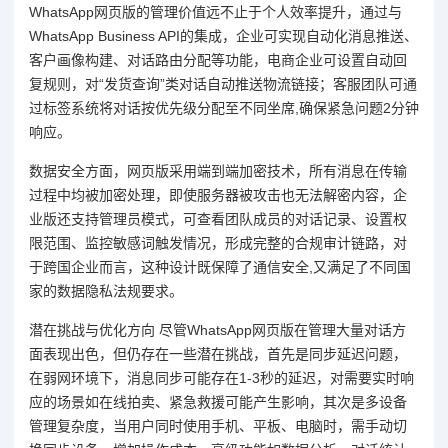
WhatsApp网页版的管理价值远不止于个人效率提升，通过与
WhatsApp Business API的集成，企业可实现自动化消息推送、
客户画像构建、对话路由分配等功能，电商企业可设置自动回
复规则，对“发货查询”类对话自动推送物流链接；客服团队可通
过标签系统将对话按优先级分配至不同坐席,确保紧急问题2分钟
响应。
数据安全方面，网页版采用端到端加密技术，所有消息在传输
过程中均被加密处理，即使服务器被攻击也无法解密内容，企
业版还支持管理员模式，可查看团队成员的对话记录、设置权
限范围、监控敏感词触发情况，形成完整的合规审计链路，对
于跨国企业而言，这种设计既保障了通信安全,又满足了不同国
家的数据隐私法规要求。
潜在挑战与优化方向 尽管WhatsApp网页版在管理大量对话方
面表现出色，但仍存在一些潜在挑战，首先是同步延迟问题，
在弱网环境下，消息同步可能存在1-3秒的延迟，对需要实时响
应的场景如在线拍卖、紧急救援可能产生影响，其次是多设备
管理复杂度，当用户同时使用手机、平板、电脑时，需手动切