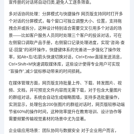
宣传册的对话将自动归类,避免人工逐条筛查。
多对话协同处理：分屏模式与快捷操作 网页版支持同时打开多
个对话的分屏模式，每个窗口可独立调整大小、位置，支持拖
拽合并或拆分，这种设计特别适合需要交叉引用多个对话的场
景——比如客户服务人员同时处理三个客户的投诉对话，可在
左侧窗口调取产品手册，右侧窗口记录处理进度，实现“咨询-查
证-回复”的闭环操作，快捷键体系的完善进一步强化了操作效
率，如Alt+左/右箭头快速切换对话，Ctrl+Enter直接发送消息，
Ctrl+Shift+M快速调取媒体库，这些设计使得专业用户可实现
“盲操作”,减少鼠标移动带来的时间损耗。
在媒体管理方面，网页版支持批量上传、下载、转发图片、视
频、文档，并可预览文件内容而无需下载，对于包含大量图片
的群组对话，系统会自动生成缩略图墙，支持多选批量操作，
实测显示，处理包含200张图片的群组对话时，网页版较移动端
节省60%的操作时间，这种效率提升在教育培训、设计协作等
需要频繁传输视觉素材的场景中尤为显著。
企业级应用场景：团队协同与数据安全 对于企业用户而言，