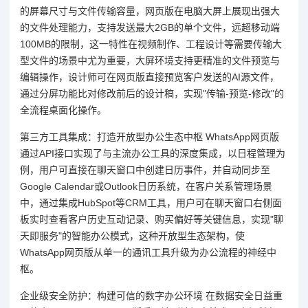
的屏幕尺寸与文件传输容量，网页版在电脑大屏上展现出强大
的文件处理能力，支持发送最大2GB的单个文件，远超移动端
100MB的限制，这一特性在视频制作、工程设计等需要传输大
型文件的场景中尤为重要，大屏环境支持更精准的文件预览与
编辑操作，设计师可在网页版直接预览客户发送的AI源文件，
通过分屏功能比对修改前后的设计稿，实现"传输-预览-修改"的
全流程桌面化操作。
第三方工具集成：打造开放型办公生态中枢 WhatsApp网页版
通过API接口实现了与主流办公工具的深度集成，以日程管理为
例，用户可直接在聊天窗口中创建日历事件，并自动同步至
Google Calendar或Outlook日历系统，在客户关系管理场景
中，通过集成HubSpot等CRM工具，用户可在聊天窗口右侧面
板实时查看客户历史互动记录、购买偏好等关键信息，实现"聊
天即服务"的智能办公模式，这种开放型生态架构，使
WhatsApp网页版从单一的通讯工具升级为办公流程的神经中
枢。
企业级安全防护：构建可信的数字办公环境 在数据安全日益重