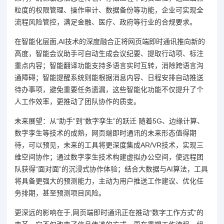
粒度的权限管理、操作审计、数据备份等功能，企业可实现全
流程风险管控，满足金融、医疗、政府等行业的合规要求。
在智能化层面,AI技术的深度融合正将网页端即时通讯推向新的
高度，智能会议助手可自动生成会议纪要、提取行动项、标注
重点内容；智能翻译功能支持多语言实时互转，消除跨语言沟
通障碍；智能提醒系统则能根据消息内容、日程安排自动推送
待办事项，避免重要任务遗漏，这些智能化功能不仅提升了个
人工作效率，更推动了团队协作的质变。
未来展望：从“助手”到“数字孪生”的跃迁 随着5G、边缘计算、
数字孪生等技术的成熟，网页端即时通讯的未来形态值得期
待，可以预见，未来的工具将更深度集成AR/VR技术，实现三
维空间协作；通过数字孪生技术构建虚拟办公空间，使远程团
队获得“面对面”的沉浸式协作体验；结合大数据与AI算法，工具
将具备更强大的预测能力，主动为用户推送工作建议、优化任
务排期，甚至预测项目风险。
更深远的影响在于,网页端即时通讯正在推动“数字工作方式”的