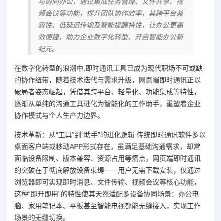
与协同办公，通过集成任务管理、文件共享、视
频会议等功能，提升团队协作效率，其跨平台兼
容性、低延迟传输及智能提醒特性，让办公更高
效便捷，助力企业数字化转型，开启智能办公新
纪元。
在数字化转型的浪潮中,即时通讯工具已成为现代职场不可或缺
的协作纽带，随着技术迭代与需求升级，网页端即时通讯正以
破局者姿态崛起，凭借其跨平台、轻量化、功能集成等特性，
逐渐从单纯的沟通工具进化为智能化的工作助手，重塑着企业
协作模式与个人生产力边界。
技术革新：从“工具”到“助手”的进化逻辑 传统即时通讯软件多以
桌面客户端或移动APP形式存在，虽满足基础沟通需求，却常
面临设备限制、版本兼容、资源占用等痛点，网页端即时通讯
的突破在于彻底解放设备束缚——用户无需下载安装，仅通过
浏览器即可实现即时消息、文件传输、视频会议等核心功能，
这种“即开即用”的特性使其天然适配多设备协同场景：办公电
脑、家用笔记本、平板甚至智能电视都能无缝接入，实现工作
场景的无缝切换。