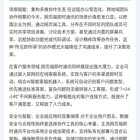
场景赋能：重构多维协作生态 在远程办公常态化、跨地域团队
协作频繁的今天，网页端即时通讯的场景价值愈发凸显，以跨
国企业为例，通过网页端工具，分布在不同时区的团队成员可
实时共享项目进展、讨论技术方案，甚至通过内置的屏幕共
享、远程协助功能完成代码调试、设计稿修改等协作任务，这
种“所见即所得”的协作模式大幅降低了沟通成本，提升了决策效
率。
在客户服务领域,网页端即时通讯同样展现出强大潜力，企业可
通过嵌入官网的在线客服系统，实现与客户的多渠道即时互
动，结合AI智能客服机器人，系统可自动识别客户问题类型，
优先推送标准答案，复杂问题则无缝转接人工客服，形成“7×24
小时”不间断服务能力，这种智能化的客户连接方式，既提升了
客户满意度，又释放了人力成本。
安全与智能：企业级应用的双重保障 对于企业用户而言，数据
安全与合规性始终是选择协作工具的核心考量，主流网页端即
时通讯平台均采用企业级加密技术，支持私有化部署与混合云
架构，确保敏感信息在传输、存储过程中的安全性，通过细颗