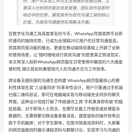
计，用户可实现工作与生活场景的无缝切换，文
章深入分析网页版在信息管理、团队协作及即时
响应中的优势，展现其作为现代沟通工具的核心
价值，为高效沟通提供实用解决方案。
在数字化沟通工具高度普及的今天，WhatsApp凭借其跨平台即
时通讯的独特优势，已成为全球超20亿用户的日常沟通首选，
而其网页版功能的推出，更是在移动端体验基础上开辟了全新
的使用场景，让"随时随地进行高效沟通"的愿景真正照进现实，
本文将深入剖析WhatsApp网页版在日常使用中展现的六大维度
便利性,揭示其如何重塑现代人的沟通方式与工作效率。
跨设备无缝衔接的沟通生态构建 WhatsApp网页版最核心的便
利性体现在其"三设备同步"的革命性设计，用户只需通过手机端
扫描二维码验证，即可在电脑端实现与移动端完全同步的聊天
界面，这种设计彻底打破了传统通讯工具"手机离身即失联"的尴
尬局面，对于职场人士而言，在撰写长篇工作报告或处理复杂
数据时，无需频繁切换设备查看消息，键盘鼠标的操作效率远
胜于手机触屏；对于学生群体，在图书馆查阅资料时，大屏幕
的网页版能同时展示课程资料与群聊讨论，实现学习与沟通的