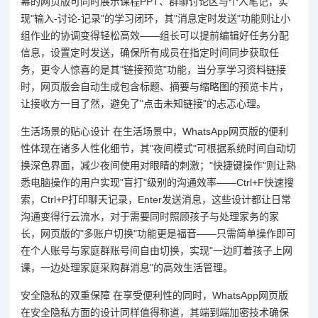
幕的网页版可同时展示课程PPT、群聊讨论区与个人笔记，实
现"输入-讨论-记录"的学习闭环，其"消息定时发送"功能则让小
组作业的协调变得轻松高效——组长可以提前编辑好任务分配
信息，设置定时发送，确保所有成员在指定时间同步获取任
务，更令人惊喜的是其"链接预览"功能，当分享学习资料链接
时，网页版会自动生成包含标题、摘要与缩略图的预览卡片，
让接收方一目了然，避免了"点击未知链接"的忐忑心理。
生活场景的贴心设计 在生活场景中，WhatsApp网页版的便利
性体现在诸多人性化细节，其"夜间模式"可根据系统时间自动切
换深色界面，减少夜间使用对眼睛的刺激；"快捷键操作"则让熟
悉电脑操作的用户实现"盲打"级别的沟通效率——Ctrl+F快速搜
索，Ctrl+P打印聊天记录，Enter发送消息，这些设计都让日常
沟通变得行云流水，对于需要同时照顾孩子与处理家务的家
长，网页版的"多账户切换"功能更是福音——只需简单操作即可
在个人账号与家庭群账号间自由切换，实现"一边盯着孩子上网
课，一边处理家庭采购群消息"的高效生活管理。
安全隐私的双重保障 在享受便利性的同时，WhatsApp网页版
在安全隐私方面的设计同样值得称道，其端到端加密技术确保