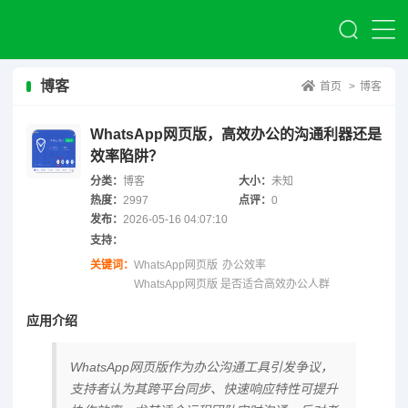
博客
首页
>
博客
WhatsApp网页版，高效办公的沟通利器还是
效率陷阱？
分类：
博客
大小：
未知
热度：
2997
点评：
0
发布：
2026-05-16 04:07:10
支持：
关键词：
WhatsApp网页版
办公效率
WhatsApp网页版 是否适合高效办公人群
应用介绍
WhatsApp网页版作为办公沟通工具引发争议，
支持者认为其跨平台同步、快速响应特性可提升