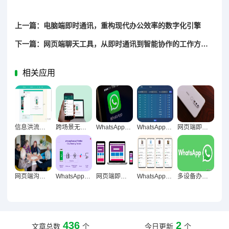
上一篇：电脑端即时通讯，重构现代办公效率的数字化引擎
下一篇：网页端聊天工具，从即时通讯到智能协作的工作方式革新
相关应用
信息洪流下WhatsApp网页版的效率革命与深度表现解析
跨场景无界沟通，WhatsApp网页版多元场景适应性深度解析
WhatsApp网页版，重构沟通流程的数字化革新引擎
WhatsApp网页版，跨设备沟通时代的效率革命与便利性探秘
网页端即时通讯，重构工作信息数字中枢
网页端沟通工具，从工具革命到生态重构的办公标配重塑之路
WhatsApp网页版革新实践，跨平台协同与即时沟通对响应效率的提升影响
网页端即时通讯革新，突破手机干扰困境的新路径
WhatsApp网页版高频沟通适配性深度场景化解析
多设备办公革新，WhatsApp网页版的战略价值解码
436
2
文章总数
个
今日更新
个