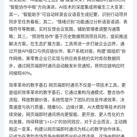
“智能协作中枢”方向演进，AI技术的深度集成将催生三大变革：
其一，“智能助手”可自动转录会议语音生成纪要，识别行动项并
同步至任务看板；其二，“情绪识别”功能通过分析语音语调、表
情符号等数据，实时反馈会议氛围，辅助管理者调整沟通策
略；其三，“预测性协作”基于历史数据预测项目风险，提前推送
解决方案，在生态扩展方面，工具将进一步打破企业边界，通
过开放API接口与供应链伙伴、客户系统对接，构建“超组织”协
作网络，某零售企业已实现与供应商系统的实时库存数据同
步，通过网页端即时通讯自动触发补货通知，将供应链响应时
间缩短40%。
效率革命的数字基石 网页端即时通讯不仅是一项技术工具，更
是组织效率革命的数字基石，它通过重构沟通模式、整合协作
流程、释放数据价值，系统性提升了团队的信息传递效率、决
策速度与执行质量，随着5G、边缘计算、AI大模型等技术的持
续突破，网页端即时通讯将向更智能、更开放、更人性化的方
向发展，持续释放“1+1>2”的协同效应，对于企业而言，主动拥
抱这一变革，构建以网页端即时通讯为核心的数字协作体系，
已成为在激烈市场竞争中脱颖而出的必然选择，这场由即时通