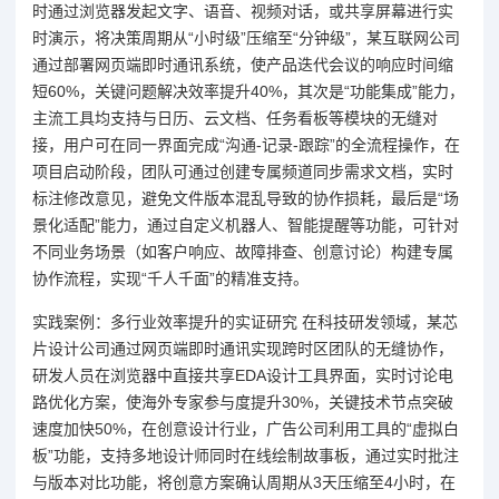
时通过浏览器发起文字、语音、视频对话，或共享屏幕进行实
时演示，将决策周期从“小时级”压缩至“分钟级”，某互联网公司
通过部署网页端即时通讯系统，使产品迭代会议的响应时间缩
短60%，关键问题解决效率提升40%，其次是“功能集成”能力，
主流工具均支持与日历、云文档、任务看板等模块的无缝对
接，用户可在同一界面完成“沟通-记录-跟踪”的全流程操作，在
项目启动阶段，团队可通过创建专属频道同步需求文档，实时
标注修改意见，避免文件版本混乱导致的协作损耗，最后是“场
景化适配”能力，通过自定义机器人、智能提醒等功能，可针对
不同业务场景（如客户响应、故障排查、创意讨论）构建专属
协作流程，实现“千人千面”的精准支持。
实践案例：多行业效率提升的实证研究 在科技研发领域，某芯
片设计公司通过网页端即时通讯实现跨时区团队的无缝协作，
研发人员在浏览器中直接共享EDA设计工具界面，实时讨论电
路优化方案，使海外专家参与度提升30%，关键技术节点突破
速度加快50%，在创意设计行业，广告公司利用工具的“虚拟白
板”功能，支持多地设计师同时在线绘制故事板，通过实时批注
与版本对比功能，将创意方案确认周期从3天压缩至4小时，在