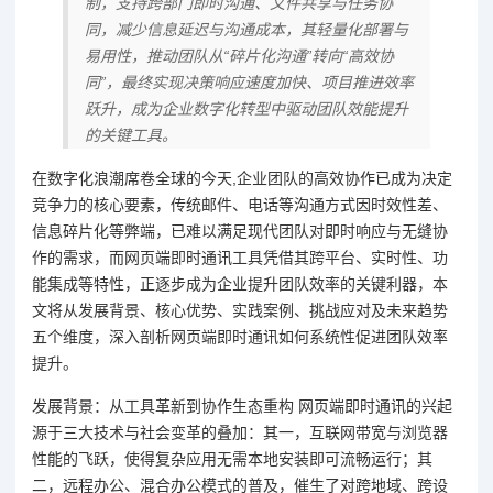
制，支持跨部门即时沟通、文件共享与任务协
同，减少信息延迟与沟通成本，其轻量化部署与
易用性，推动团队从“碎片化沟通”转向“高效协
同”，最终实现决策响应速度加快、项目推进效率
跃升，成为企业数字化转型中驱动团队效能提升
的关键工具。
在数字化浪潮席卷全球的今天,企业团队的高效协作已成为决定
竞争力的核心要素，传统邮件、电话等沟通方式因时效性差、
信息碎片化等弊端，已难以满足现代团队对即时响应与无缝协
作的需求，而网页端即时通讯工具凭借其跨平台、实时性、功
能集成等特性，正逐步成为企业提升团队效率的关键利器，本
文将从发展背景、核心优势、实践案例、挑战应对及未来趋势
五个维度，深入剖析网页端即时通讯如何系统性促进团队效率
提升。
发展背景：从工具革新到协作生态重构 网页端即时通讯的兴起
源于三大技术与社会变革的叠加：其一，互联网带宽与浏览器
性能的飞跃，使得复杂应用无需本地安装即可流畅运行；其
二，远程办公、混合办公模式的普及，催生了对跨地域、跨设