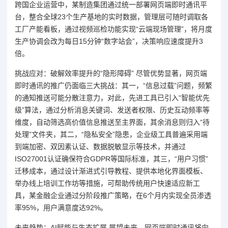
跨国企业运营中，某制造集团通过统一部署网页端即时通讯平
台，整合全球23个生产基地的实时数据，管理层可随时调取各
工厂产能看板，通过视频巡检功能实现“云端现场管理”，将月度
生产协调会改为每日15分钟“数字站会”，决策响应速度提升3
倍。
挑战应对：破解效率提升的“隐形障碍” 尽管优势显著，网页端
即时通讯的推广仍面临三大挑战：其一，“信息过载”问题，频繁
的通知推送可能分散注意力，对此，先进工具已引入“智能优先
级”算法，通过分析消息关键词、发送者权限、历史互动频率等
维度，自动筛选高价值信息推送至主界面，其余消息则归入“待
处理”文件夹，其二，“隐私安全”隐患，企业级工具普遍采用端
到端加密、双因素认证、数据脱敏显示等技术，并通过
ISO27001认证确保符合GDPR等国际标准，其三，“用户习惯”
迁移成本，通过设计渐进式引导教程、提供本地化界面模板、
举办线上培训工作坊等措施，可帮助传统用户快速适应新工
具，某金融企业通过分阶段推广策略，在6个月内实现全员渗透
率95%，用户满意度达92%。
未来趋势：AI赋能与生态扩展 展望未来，网页端即时通讯将向