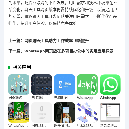
的水平，随着互联网的不断发展，用户需求和技术环境都在不
断变化，聊天工具网页版本仍需持续优化和升级，以满足用户
的期望，建议聊天工具开发团队关注用户需求，不断优化产品
性能，提升用户体验，以保持竞争优势。
上一篇：网页聊天工具助力工作效率飞跃提升
下一篇：WhatsApp网页版在多项目办公中的实用应用探索
相关应用
网页端沟通工具效率管理的价值重塑与路径探索
电脑端即时通讯，构建稳定工作节奏的数字化基石
电脑即时通讯，专注利器抑或分心之源？
WhatsApp网页版，多任务办公人群的高效沟通利器与价值解析
WhatsApp网页版为何成为用户长期沟通新宠？
WhatsApp网页版办公场景优势深度剖析
网页端即时通讯，信息同步速度的技术架构与用户体验深度解析
跨平台沟通新范式，WhatsApp网页版重构日常工作场景
电脑端即时通讯，专注力重构的数字化破局之道
网页端聊天对沟通透明度的多维提升路径探究