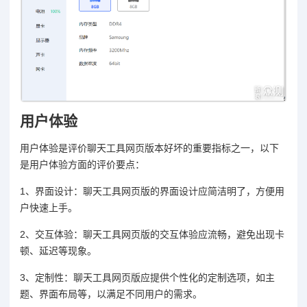
用户体验
用户体验是评价聊天工具网页版本好坏的重要指标之一，以下
是用户体验方面的评价要点：
1、界面设计：聊天工具网页版的界面设计应简洁明了，方便用
户快速上手。
2、交互体验：聊天工具网页版的交互体验应流畅，避免出现卡
顿、延迟等现象。
3、定制性：聊天工具网页版应提供个性化的定制选项，如主
题、界面布局等，以满足不同用户的需求。