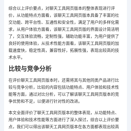
综合以上评价要点，对聊天工具网页版本的整体表现进行评
价，从功能特点方面看，该聊天工具网页版本具备了丰富的社
交功能、跨平台性、互通性和安全性，满足了用户的多样化需
求，从用户体验方面看，该聊天工具网页版的界面设计简洁明
了，交互体验流畅，定制性强，辅助功能丰富，为用户提供了
良好的使用体验，从技术性能方面看，该聊天工具网页版的加
载速度快，稳定性高，兼容性好，拓展性强，表现出较高的技
术水平。
比较与竞争分析
在评价聊天工具网页版本时，还需将其与其他同类产品进行比
较与竞争分析，比较的内容包括功能特点、用户体验和技术性
能等方面，通过对比分析，可以了解该聊天工具网页版本的竞
争优势和不足，以便进行针对性的改进。
本文全面评价了聊天工具网页版本的整体表现，从功能特点、
用户体验和技术性能等方面进行了深入探讨，综合以上评价要
点，我们可以得出该聊天工具网页版本在各方面都表现出较高