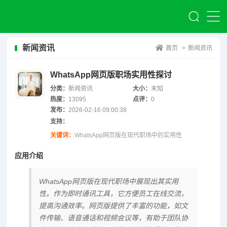
新闻资讯
首页
>
新闻资讯
WhatsApp网页版职场实用性探讨
分类：
新闻资讯
大小：
未知
热度：
13095
点评：
0
发布：
2026-02-16 09:00:38
支持：
关键词：
WhatsApp网页版在现代职场中的实用性
应用介绍
WhatsApp网页版在现代职场中展现出其实用
性。作为即时通讯工具，它方便员工在线交流，
提高沟通效率。网页版提供了丰富的功能，如文
件传输、语音通话和视频会议等，有助于团队协