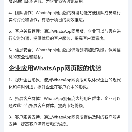
版的通讯成本更低，为企业节省通讯费用。
4、团队协作：WhatsApp网页版的群聊功能方便团队成员进行
实时讨论和协作，有助于项目的高效推进。
5、客户关系管理：通过WhatsApp网页版，企业可以与客户进
行实时沟通，提供优质的客户服务，提高客户满意度。
6、信息安全：WhatsApp网页版提供端到端加密功能，保障信
息的安全性和隐私。
企业应用WhatsApp网页版的优势
1、提升企业形象：使用WhatsApp网页版可以体现企业的现代
化和与时俱进，提升企业在客户心中的形象。
2、拓展客户群体：WhatsApp拥有庞大的用户群体，企业可以
通过此平台拓展客户群体，提高市场份额。
3、客户服务支持：通过WhatsApp网页版提供及时的客户服务
支持，提高客户满意度和忠诚度。