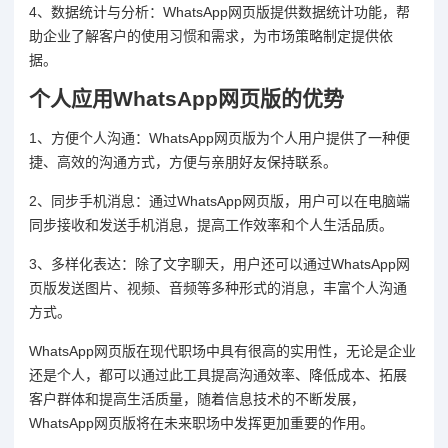
4、数据统计与分析：WhatsApp网页版提供数据统计功能，帮
助企业了解客户的使用习惯和需求，为市场策略制定提供依
据。
个人应用WhatsApp网页版的优势
1、方便个人沟通：WhatsApp网页版为个人用户提供了一种便
捷、高效的沟通方式，方便与亲朋好友保持联系。
2、同步手机消息：通过WhatsApp网页版，用户可以在电脑端
同步接收和发送手机消息，提高工作效率和个人生活品质。
3、多样化表达：除了文字聊天，用户还可以通过WhatsApp网
页版发送图片、视频、音频等多种形式的消息，丰富个人沟通
方式。
WhatsApp网页版在现代职场中具有很高的实用性，无论是企业
还是个人，都可以通过此工具提高沟通效率、降低成本、拓展
客户群体和提高生活质量，随着信息技术的不断发展，
WhatsApp网页版将在未来职场中发挥更加重要的作用。