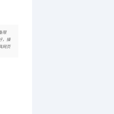
备限
好，操
具网页