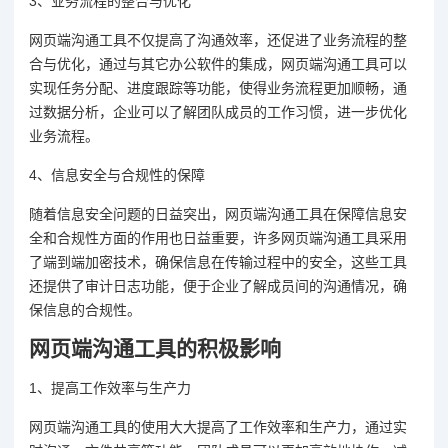
3、业务流程的整合与优化
网页端沟通工具不仅提高了沟通效率，还促进了业务流程的整
合与优化，通过与其它办公软件的集成，网页端沟通工具可以
实现任务分配、进度跟踪等功能，使得业务流程更加顺畅，通
过数据分析，企业可以了解团队成员的工作习惯，进一步优化
业务流程。
4、信息安全与合规性的保障
随着信息安全问题的日益突出，网页端沟通工具在保障信息安
全和合规性方面的作用也日益重要，许多网页端沟通工具采用
了端到端加密技术，确保信息在传输过程中的安全，这些工具
还提供了审计日志功能，便于企业了解成员间的沟通情况，确
保信息的合规性。
网页端沟通工具的积极影响
1、提高工作效率与生产力
网页端沟通工具的使用大大提高了工作效率和生产力，通过实