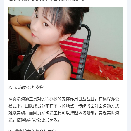
2、远程办公的支撑
网页端沟通工具对远程办公的支撑作用日益凸显，在远程办公
模式下，团队成员分布在不同的地点，传统的面对面沟通方式
难以实施，而网页端沟通工具可以跨越地域限制，实现实时沟
通，使得远程办公更加高效。