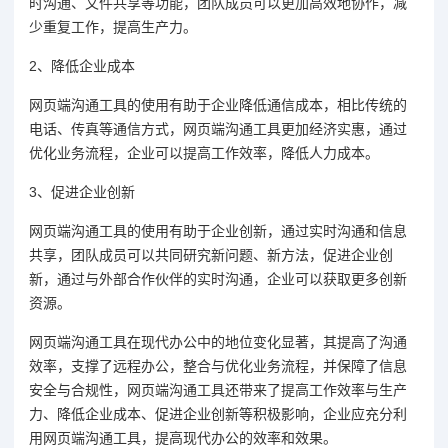
时沟通、文件共享等功能，团队成员可以更加高效地协作，减
少重复工作，提高生产力。
2、降低企业成本
网页端沟通工具的使用有助于企业降低通信成本，相比传统的
电话、传真等通信方式，网页端沟通工具更加经济实惠，通过
优化业务流程，企业可以提高工作效率，降低人力成本。
3、促进企业创新
网页端沟通工具的使用有助于企业创新，通过实时沟通和信息
共享，团队成员可以共同研究新问题、新方法，促进企业创
新，通过与外部合作伙伴的实时沟通，企业可以获取更多创新
资源。
网页端沟通工具在现代办公中的地位变化显著，其提高了沟通
效率，支撑了远程办公，整合与优化业务流程，并保障了信息
安全与合规性，网页端沟通工具还带来了提高工作效率与生产
力、降低企业成本、促进企业创新等积极影响，企业应充分利
用网页端沟通工具，提高现代办公的效率和效果。