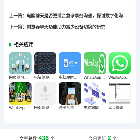
上一篇：电脑聊天是否更适合复杂事务沟通，探讨数字化沟通的优势与局限
下一篇：浏览器聊天功能助力减少设备切换的研究
相关应用
网页端沟通工具效率管理的价值重塑与路径探索
电脑端即时通讯，构建稳定工作节奏的数字化基石
电脑即时通讯，专注利器抑或分心之源？
WhatsApp网页版，多任务办公人群的高效沟通利器与价值解析
WhatsApp网页版为何成为用户长期沟通新宠？
WhatsApp网页版办公场景优势深度剖析
网页端即时通讯，信息同步速度的技术架构与用户体验深度解析
跨平台沟通新范式，WhatsApp网页版重构日常工作场景
电脑端即时通讯，专注力重构的数字化破局之道
网页端聊天对沟通透明度的多维提升路径探究
436
2
文章总数
个
今日更新
个