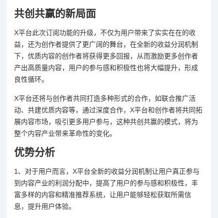
共创共赢的新局面
X平台此次订阅功能的升级，不仅为用户带来了实实在在的收
益，还为创作者提供了更广阔的舞台，在全新的收益分润机制
下，优质内容的创作者将获得更多回报，从而激励更多创作者
产出高质量内容，用户的参与感和积极性也将大幅提升，形成
良性循环。
X平台还将与创作者共同打造多种形式的合作，如联合推广活
动、共建优质内容等，通过深度合作，X平台和创作者将共同拓
展内容市场，吸引更多用户参与，这种共创共赢的模式，将为
整个内容产业带来革命性的变化。
优势分析
1、对于用户而言，X平台全新的收益分润机制让用户真正参与
到内容产业的利润分配中，提高了用户的参与感和积极性，丰
富多样的内容和精准推荐系统，让用户能够轻松获取所需信
息，提升用户体验。