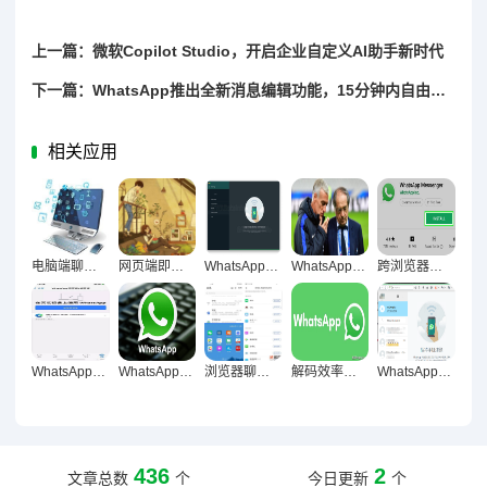
上一篇：微软Copilot Studio，开启企业自定义AI助手新时代
下一篇：WhatsApp推出全新消息编辑功能，15分钟内自由修改，通讯体验大升级
相关应用
电脑端聊天工具，重构职场沟通生态的核心引擎
网页端即时通讯，重构沟通生态，触达高效协作新境界
WhatsApp网页版对团队协作效率的影响，沟通模式与效能全景解析
WhatsApp网页版高强度沟通场景性能分析与优化策略
跨浏览器实战，WhatsApp网页版Chrome与Safari深度体验对比解析
WhatsApp网页版整理聊天记录便利性深度解析与实操指南
WhatsApp网页版多对话管理，效率与体验的双重革新
浏览器聊天革命，现代日常沟通的新常态与底层逻辑探微
解码效率革命，WhatsApp网页版重构信息处理新范式
WhatsApp网页版办公场景应用渐成趋势
436
2
文章总数
个
今日更新
个