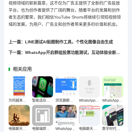
视频领域的崭新篇章，这不仅为广告主提供了全新的广告投放
平台，也为创作者提供了广阔的舞台，随着平台的发展和创作
者生态的繁荣，我们相信YouTube Shorts将继续引领短视频领
域的发展，为用户、广告主和创作者带来更多的价值和机会。
上一篇：LINE测试AI贴图制作工具，个性化图像自由生成
下一篇：WhatsApp开启群组投票功能测试，互动体验全新升级
相关应用
为何越来越多人从手机转向电脑端完成聊天？
智能适应多维度节奏，WhatsApp网页版效率革新实践
浏览器聊天工具重构办公生态驱动工作质量跃升
WhatsApp网页版用户体验实录，便捷与痛点交织的全景反馈
WhatsApp网页版长时间使用稳定性深度解析，技术架构与用户体验的全面考察
电脑聊天工具，工作沟通新选择的效率、协作与时代必然
电脑端即时通讯重塑现代数字交往习惯全场景透视
WhatsApp网页版，专注助推器与分心陷阱的双刃剑效应解析
电脑聊天工具，重塑办公节奏的双刃剑
数字时代破局之道，WhatsApp网页版响应质量提升策略