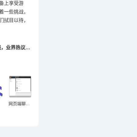
设备上享受游
临着一些挑战，
我们拭目以待，
下一篇：WhatsApp多账号登录功能年底上线，业界热议新特性
破局之道
网页端聊天对沟通透明度的多维提升路径探究